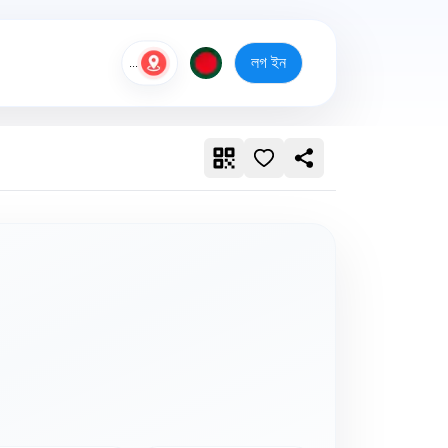
লগ ইন
...