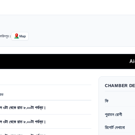
 ফরিদপুর।
Map
AidFast অ্য
CHAMBER DE
রাত
ফি
ল ৩টা থেকে রাত ৮.০০টা পর্যন্ত।
পুরাতন রোগী
ল ৩টা থেকে রাত ৮.০০টা পর্যন্ত।
রিপোর্ট দেখানো