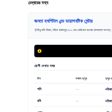
চেম্বারের তথ্য
জনতা হসপিটাল এন্ড ডায়াগনষ্টিক সেন্টার
মিনু-মতি নিবাস, পশ্চিম খাবাসপুর ৫০০ বেড মেডিকেল কলেজ হাসপাতাল সংলগ্ন,
রোগী দেখার সময়
দিন
সকাল-দুপুর
দুপুর-
শনি
—
বিকা
রবি
—
বিকা