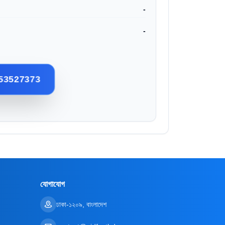
-
-
53527373
যোগাযোগ
ঢাকা-১২০৯, বাংলাদেশ