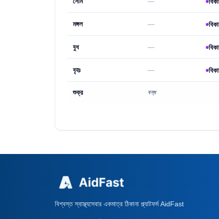
সোম
—
বিকা
মঙ্গল
—
বিকা
বুধ
—
বিকা
বৃহঃ
—
বিকা
শুক্র
বন্ধ
বিশ্বস্ত স্বাস্থ্যসেবার একমাত্র ঠিকানা প্ল্যাটফর্ম AidFast