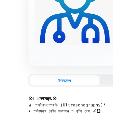
ইনফরমেশন
💠🧑‍⚕️সেবাসমূহ:💠
🔬 *আল্ট্রাসনোগ্রাফি (Ultrasonography)*  

• গর্ভাবস্থায় বেবির অবস্থান ও বৃদ্ধি দেখা 👶🩻  
