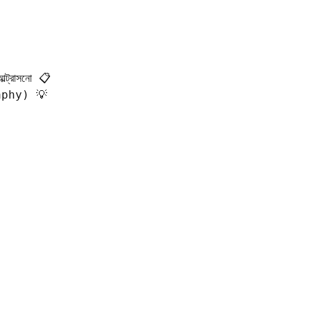
্রাসনো 📋  

phy) 💡  
