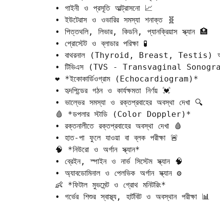
• গাইনী ও প্রসূতি আল্ট্রাসনো 📈  

• ইউটেরাস ও ওভারির সমস্যা শনাক্ত 🧬  

• পিত্তথলি, লিভার, কিডনি, প্যানক্রিয়াস স্ক্যান 🏥  

• প্রোস্টেট ও ব্লাডার পরিক্ষা 🧪  

• বাথরনাল (Thyroid, Breast, Testis) আল্ট
• টিভিএস (TVS - Transvaginal Sonogra
❤️ *ইকোকার্ডিওগ্রাম (Echocardiogram)*  

• হৃদপিন্ডের গঠন ও কার্যক্ষমতা নির্ণয় 💓  

• ভাল্ভের সমস্যা ও রক্তপ্রবাহের অবস্থা দেখা 🔍  

🩸 *ডপলার স্টাডি (Color Doppler)*  

• রক্তনালীতে রক্তপ্রবাহের অবস্থা দেখা 🩸  

• হাত-পা ফুলে যাওয়া বা ব্লক পরীক্ষা 🚨  

🧠 *নিউরো ও অর্গান স্ক্যান*  

• ব্রেইন, স্পাইন ও নার্ভ সিস্টেম স্ক্যান 🧠  

• অ্যাবডোমিনাল ও পেলভিক অর্গান স্ক্যান ⚙️  

👶 *ফিটাল মুভমেন্ট ও গ্রোথ মনিটরিং*  

• গর্ভের শিশুর স্বাস্থ্য, হার্টবিট ও অবস্থান পরীক্ষা 📊