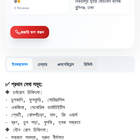
0
বিক্রমপুর ভূঁইয়া মেডিকেল কলেজ
মুন্সিগঞ্জ, ঢাকা
0
Reviews
জরুরি কল করুন
ইনফরমেশন
চেম্বার
এক্সপেরিয়েন্স
রিভিউ
✅ প্রধান সেবা সমূহ:
🔶 চর্মরোগ চিকিৎসা:

- চুলকানি, ফুসকুড়ি, সোরিয়াসিস  

- একজিমা, সেবোরিক ডার্মাটাইটিস  

- শ্বেতী, খোসপাঁচড়া, দাদ, রিং ওয়ার্ম  

- ব্রণ, চুল পড়া, খুশকি, ত্বক শুষ্কতা

🔶 যৌন রোগ চিকিৎসা:

- শুক্রতা সমস্যা, দ্রুত বীর্যপাত  
