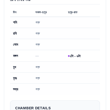
দিন
সকাল-দুপুর
দুপুর-রাত
শনি
বন্ধ
রবি
বন্ধ
সোম
বন্ধ
মঙ্গল
—
২টা - ৬টা
বুধ
বন্ধ
বৃহঃ
বন্ধ
শুক্র
বন্ধ
CHAMBER DETAILS