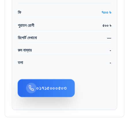
৭০০ ৳
ফি
পুরাতন রোগী
৫০০ ৳
রিপোর্ট দেখানো
—
রুম নাম্বার
-
তলা
-
০১৭১৫০০০৫০৩