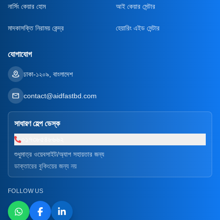
নার্সিং কেয়ার হোম
আই কেয়ার সেন্টার
মাদকাসক্তি নিরাময় কেন্দ্র
হেয়ারিং এইড সেন্টার
যোগাযোগ
ঢাকা-১২০৯, বাংলাদেশ
contact@aidfastbd.com
সাধারণ হেল্প ডেস্ক
০১৭৩৮৫৪৮৬৬২
শুধুমাত্র ওয়েবসাইট/অ্যাপ সহায়তার জন্য
ডাক্তারের বুকিংয়ের জন্য নয়
FOLLOW US