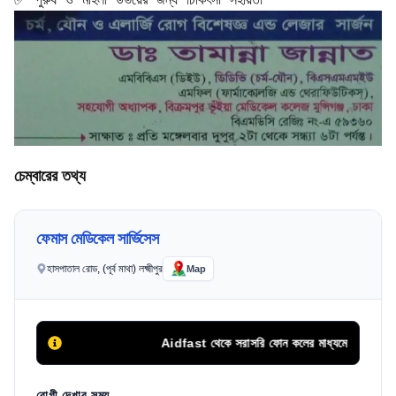
চেম্বারের তথ্য
ফেমাস মেডিকেল সার্ভিসেস
হাসপাতাল রোড, (পূর্ব মাথা) লক্ষ্মীপুর
Map
Aidfast থেকে সরাসরি ফোন কলের মাধ্যমে অথবা এপয়েন্টমেন্ট
রোগী দেখার সময়