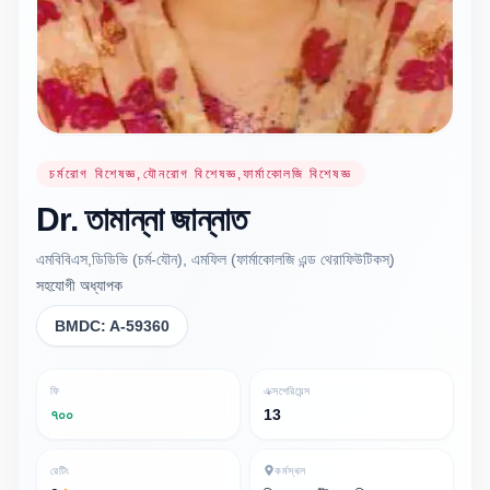
চর্মরোগ বিশেষজ্ঞ,যৌনরোগ বিশেষজ্ঞ,ফার্মাকোলজি বিশেষজ্ঞ
Dr.
তামান্না
জান্নাত
এমবিবিএস,ডিডিভি (চর্ম-যৌন), এমফিল (ফার্মাকোলজি এন্ড থেরাফিউটিকস্)
সহযোগী অধ্যাপক
BMDC:
A-59360
ফি
এক্সপেরিয়েন্স
৭০০
13
রেটিং
কর্মস্থল