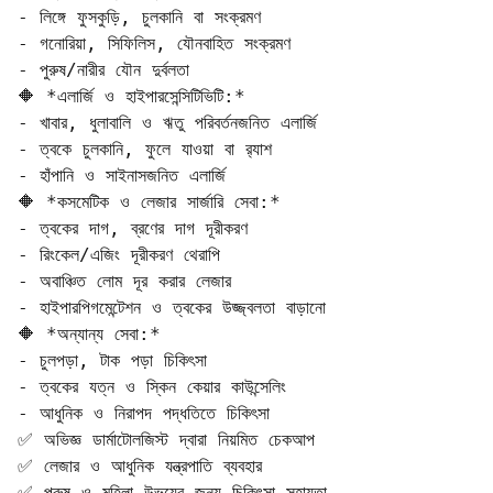
- লিঙ্গে ফুসকুড়ি, চুলকানি বা সংক্রমণ  

- গনোরিয়া, সিফিলিস, যৌনবাহিত সংক্রমণ  

- পুরুষ/নারীর যৌন দুর্বলতা

🔶 *এলার্জি ও হাইপারসেন্সিটিভিটি:*  

- খাবার, ধুলাবালি ও ঋতু পরিবর্তনজনিত এলার্জি  

- ত্বকে চুলকানি, ফুলে যাওয়া বা র‍্যাশ  

- হাঁপানি ও সাইনাসজনিত এলার্জি

🔶 *কসমেটিক ও লেজার সার্জারি সেবা:*  

- ত্বকের দাগ, ব্রণের দাগ দূরীকরণ  

- রিংকেল/এজিং দূরীকরণ থেরাপি  

- অবাঞ্চিত লোম দূর করার লেজার  

- হাইপারপিগমেন্টেশন ও ত্বকের উজ্জ্বলতা বাড়ানো

🔶 *অন্যান্য সেবা:*  

- চুলপড়া, টাক পড়া চিকিৎসা  

- ত্বকের যত্ন ও স্কিন কেয়ার কাউন্সেলিং  

- আধুনিক ও নিরাপদ পদ্ধতিতে চিকিৎসা

✅ অভিজ্ঞ ডার্মাটোলজিস্ট দ্বারা নিয়মিত চেকআপ  

✅ লেজার ও আধুনিক যন্ত্রপাতি ব্যবহার  

✅ পুরুষ ও মহিলা উভয়ের জন্য চিকিৎসা সহায়তা