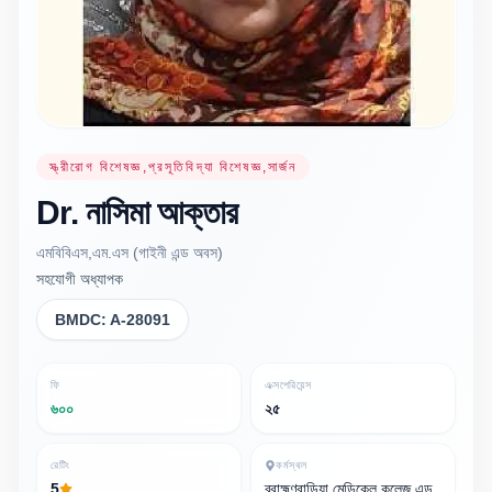
স্ত্রীরোগ বিশেষজ্ঞ,প্রসূতিবিদ্যা বিশেষজ্ঞ,সার্জন
Dr.
নাসিমা
আক্তার
এমবিবিএস,এম.এস (গাইনী এন্ড অবস)
সহযোগী অধ্যাপক
BMDC:
A-28091
ফি
এক্সপেরিয়েন্স
৬০০
২৫
রেটিং
কর্মস্থল
5
ব্রাহ্মণবাড়িয়া মেডিকেল কলেজ এন্ড