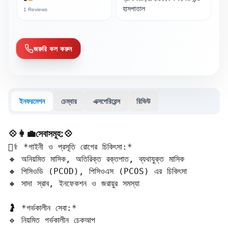
হাসপাতাল
1
Reviews
জরুরি কল করুন
ইনফরমেশন
চেম্বার
এক্সপেরিয়েন্স
রিভিউ
💠👩‍💼সেবাসমূহ:💠
👩‍⚕️ *গাইনী ও প্রসূতি রোগের চিকিৎসা:*  

🔸 অনিয়মিত মাসিক, অতিরিক্ত রক্তপাত, ব্যথাযুক্ত মাসিক  

🔸 পিসিওডি (PCOD), পিসিওএস (PCOS) এর চিকিৎসা  

🔸 সাদা স্রাব, ইনফেকশন ও জরায়ুর সমস্যা  

🤰 *গর্ভকালীন সেবা:*  

🔹 নিয়মিত গর্ভকালীন চেকআপ  
