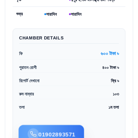
শুক্র
সারাদিন
সারাদিন
CHAMBER DETAILS
৬০০ টাকা ৳
ফি
পুরাতন রোগী
৪০০ টাকা ৳
রিপোর্ট দেখানো
ফ্রি ৳
রুম নাম্বার
১০৩
তলা
১ম তলা
01902893571