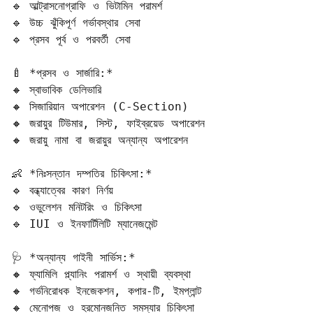
🔹 আল্ট্রাসনোগ্রাফি ও ভিটামিন পরামর্শ  

🔹 উচ্চ ঝুঁকিপূর্ণ গর্ভাবস্থার সেবা  

🔹 প্রসব পূর্ব ও পরবর্তী সেবা  

🍼 *প্রসব ও সার্জারি:*  

🔸 স্বাভাবিক ডেলিভারি  

🔸 সিজারিয়ান অপারেশন (C-Section)  

🔸 জরায়ুর টিউমার, সিস্ট, ফাইব্রয়েড অপারেশন  

🔸 জরায়ু নামা বা জরায়ুর অন্যান্য অপারেশন  

👶 *নিঃসন্তান দম্পতির চিকিৎসা:*  

🔹 বন্ধ্যাত্বের কারণ নির্ণয়  

🔹 ওভুলেশন মনিটরিং ও চিকিৎসা  

🔹 IUI ও ইনফার্টিলিটি ম্যানেজমেন্ট  

🩺 *অন্যান্য গাইনী সার্ভিস:*  

🔸 ফ্যামিলি প্ল্যানিং পরামর্শ ও স্থায়ী ব্যবস্থা  

🔸 গর্ভনিরোধক ইনজেকশন, কপার-টি, ইমপ্লান্ট  

🔸 মেনোপজ ও হরমোনজনিত সমস্যার চিকিৎসা  
