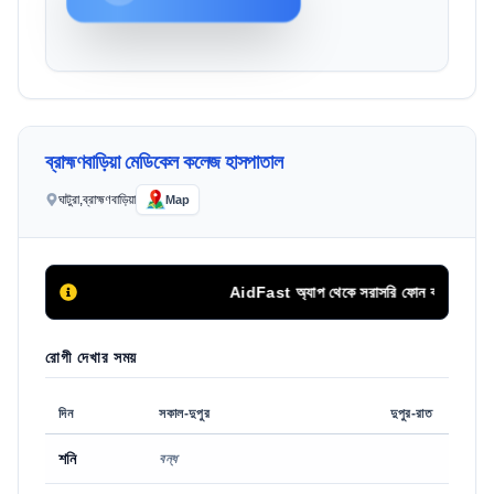
ব্রাহ্মণবাড়িয়া মেডিকেল কলেজ হাসপাতাল
ঘাটুরা,ব্রাহ্মণবাড়িয়া
Map
AidFast অ্যাপ থেকে সরাসরি ফোন কলের মাধ্যমে সি
রোগী দেখার সময়
দিন
সকাল-দুপুর
দুপুর-রাত
শনি
বন্ধ