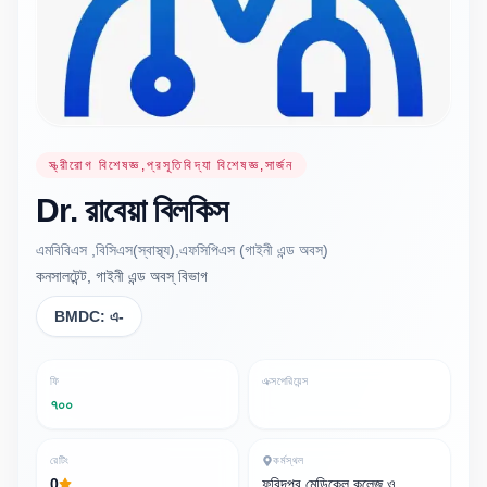
স্ত্রীরোগ বিশেষজ্ঞ,প্রসূতিবিদ্যা বিশেষজ্ঞ,সার্জন
Dr.
রাবেয়া
বিলকিস
এমবিবিএস ,বিসিএস(স্বাস্থ্য),এফসিপিএস (গাইনী এন্ড অবস্)
কনসালটেন্ট, গাইনী এন্ড অবস্ বিভাগ
BMDC:
এ-
ফি
এক্সপেরিয়েন্স
৭০০
রেটিং
কর্মস্থল
0
ফরিদপুর মেডিকেল কলেজ ও