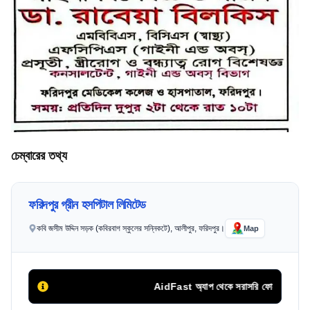
চেম্বারের তথ্য
ফরিদপুর গ্রীন হসপিটাল লিমিটেড
কবি জসীম উদ্দিন সড়ক (কবিরবাগ স্কুলের সন্নিকটে), আলীপুর, ফরিদপুর।
Map
AidFast অ্যাপ থেকে সরাসরি ফোন কলের মাধ্যমে