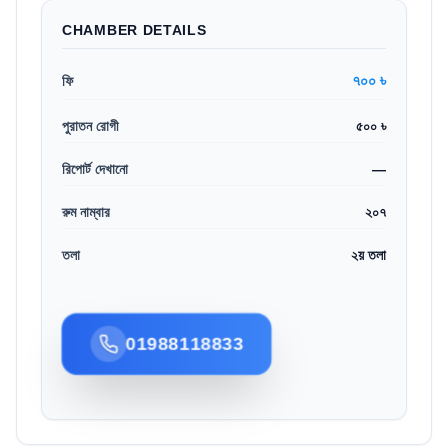
CHAMBER DETAILS
৭০০ ৳
ফি
পুরাতন রোগী
৫০০ ৳
রিপোর্ট দেখানো
—
রুম নাম্বার
২০৭
তলা
২য় তলা
01988118833