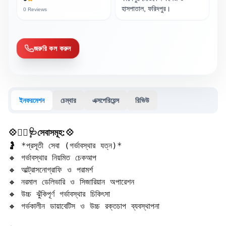
হাসপাতাল, ফরিদপুর।
0
Reviews
জরুরি কল করুন
ইনফরমেশন
চেম্বার
এক্সপেরিয়েন্স
রিভিউ
💠🧑‍⚕️🩺সেবাসমূহ:💠
🤰 *প্রসূতী সেবা (গর্ভাবস্থার যত্ন)*  

🔸 গর্ভাবস্থার নিয়মিত চেকআপ  

🔸 আল্ট্রাসনোগ্রাফি ও পরামর্শ  

🔸 নরমাল ডেলিভারি ও সিজারিয়ান অপারেশন  

🔸 উচ্চ ঝুঁকিপূর্ণ গর্ভাবস্থার চিকিৎসা  

🔸 গর্ভকালীন ডায়াবেটিস ও উচ্চ রক্তচাপ ব্যবস্থাপনা  
