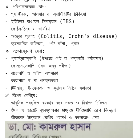
🔹 পরিপাকতন্ত্রের রোগ:

- গ্যাস্ট্রিক, আলসার ও অ্যাসিডিটির চিকিৎসা  

- ইরিটেবল বাওয়েল সিনড্রোম (IBS)  

- কোষ্ঠকাঠিন্য ও ডায়রিয়া  

- অন্ত্রের প্রদাহ (Colitis, Crohn's disease)  

- হজমজনিত জটিলতা, পেট ফাঁপা, গ্যাস  

🔹 এন্ডোস্কোপি সেবা:

- গ্যাস্ট্রোস্কোপি (উপরের পেট বা খাদ্যনালী পর্যবেক্ষণ)  

- কোলনোস্কোপি (বড় অন্ত্র পরীক্ষা)  

- বায়োপসি ও পলিপ অপসারণ  

- রক্তপাত বা ঘা শনাক্তকরণ  

- টিউমার, ইনফেকশন ও ক্যান্সার নির্ণয়ে সহায়তা

✅ বিশেষ বৈশিষ্ট্য:

- আধুনিক প্রযুক্তি ব্যবহার করে দ্রুত ও নিরাপদ চিকিৎসা  

- ঔষধ ও ডায়েট ব্যবস্থাপনার মাধ্যমে দীর্ঘমেয়াদি রোগ নিয়ন্ত্রণ  

- জীবনমান উন্নয়নে রোগীর পরামর্শ ও ফলোআপ সেবা