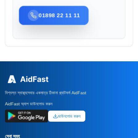
01898 22 11 11
বিশ্বস্ত স্বাস্থ্যসেবার একমাত্র ঠিকানা প্ল্যাটফর্ম AidFast
AidFast অ্যাপ ডাউনলোড করুন
ডাউনলোড করুন
সেবা সমূহ