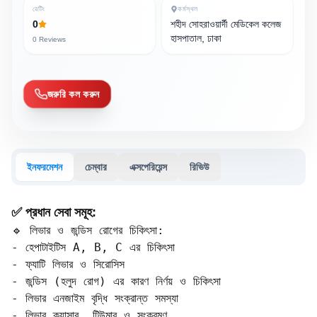
রেটিং
কর্মস্থল
0
শহীদ সোহরাওয়ার্দী মেডিকেল কলেজ
হাসপাতাল, ঢাকা
0
Reviews
জরুরি কল করুন
ইনফরমেশন
চেম্বার
এক্সপেরিয়েন্স
রিভিউ
✅ প্রধান সেবা সমূহ:
🔹 লিভার ও জন্ডিস রোগের চিকিৎসা:

- হেপাটাইটিস A, B, C এর চিকিৎসা  

- ফ্যাটি লিভার ও সিরোসিস  

- জন্ডিস (হলুদ রোগ) এর কারণ নির্ণয় ও চিকিৎসা  

- লিভার এনজাইম বৃদ্ধি সংক্রান্ত সমস্যা  

- লিভার ক্যান্সার, টিউমার ও সংক্রমণ
