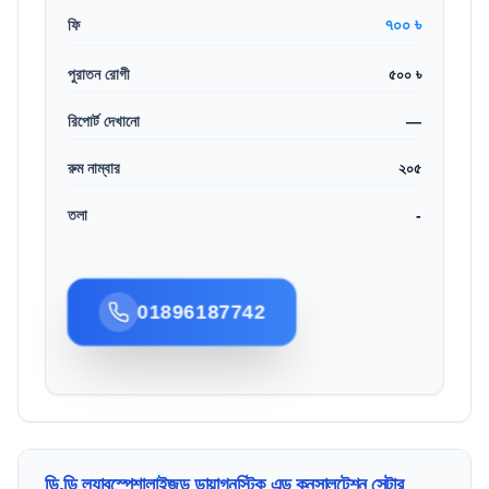
৭০০ ৳
ফি
পুরাতন রোগী
৫০০ ৳
রিপোর্ট দেখানো
—
রুম নাম্বার
২০৫
তলা
-
01896187742
ডি.ডি ল্যাবস্পেশালাইজড ডায়াগনস্টিক এন্ড কনসালটেশন সেন্টার