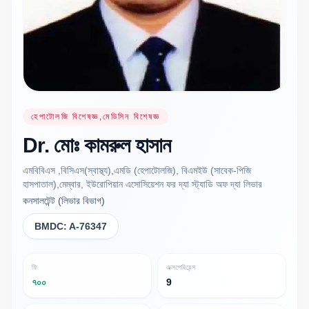
হেপাটোলজি বিশেষজ্ঞ,মেডিসিন বিশেষজ্ঞ
Dr.
মোঃ কামরুল
হাসান
এমবিবিএস ,বিসিএস(স্বাস্থ্য),এমডি (হেপাটোলজি), বিএমইউ (সাবেক-পিজি
হাসপাতাল),মেম্বার, ইউরোপিয়ান এসোসিয়েশন ফর দ্যা স্ট্যাডি অফ দ্যা লিভার
কনসালটেন্ট (লিভার বিভাগ)
BMDC:
A-76347
ফি
এক্সপেরিয়েন্স
৭০০
9