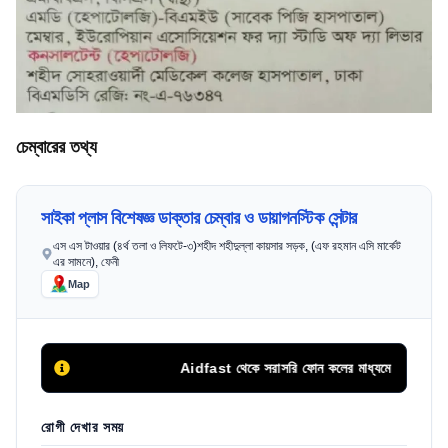
চেম্বারের তথ্য
সাইকা প্লাস বিশেষজ্ঞ ডাক্তার চেম্বার ও ডায়াগনস্টিক সেন্টার
এস এস টাওয়ার (৪র্থ তলা ও লিফটে-৩)শহীদ শহীদুল্লা কায়সার সড়ক, (এফ রহমান এসি মার্কেট
এর সামনে), ফেনী
Map
Aidfast থেকে সরাসরি ফোন কলের মাধ্যমে অথবা এপয়েন্টমেন্ট 
রোগী দেখার সময়