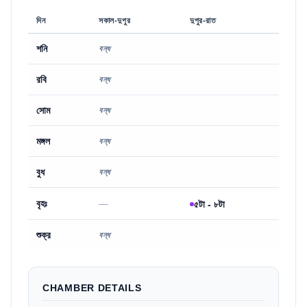
দিন
সকাল-দুপুর
দুপুর-রাত
শনি
বন্ধ
রবি
বন্ধ
সোম
বন্ধ
মঙ্গল
বন্ধ
বুধ
বন্ধ
বৃহঃ
—
৫টা - ৮টা
শুক্র
বন্ধ
CHAMBER DETAILS