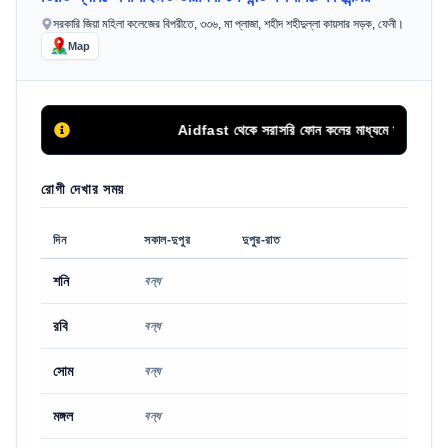
সরকারি জিয়া মহিলা কলেজের বিপরীতে, ৩৩৬, মা প্লাজা, শহীদ শহীদুল্লা কায়সার সড়ক, ফেনী।
Map
Aidfast থেকে সরাসরি ফোন কলের মাধ্যমে অথবা এপয়েন্টমেন্ট 
রোগী দেখার সময়
দিন
সকাল-দুপুর
দুপুর-রাত
শনি
বন্ধ
রবি
বন্ধ
সোম
বন্ধ
মঙ্গল
বন্ধ