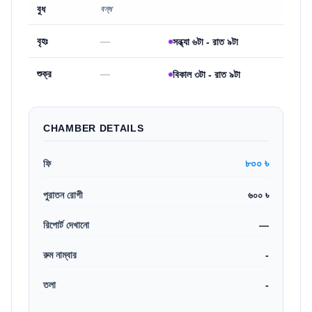
বুধ
বন্ধ
বৃহঃ
—
সন্ধ্যা ৬টা - রাত ৯টা
শুক্র
—
বিকাল ৩টা - রাত ৯টা
CHAMBER DETAILS
৮০০ ৳
ফি
পুরাতন রোগী
৬০০ ৳
রিপোর্ট দেখানো
—
রুম নাম্বার
-
তলা
-