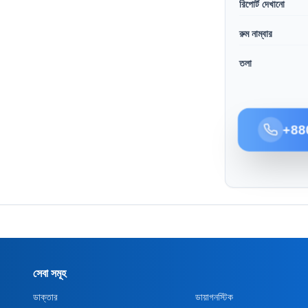
রিপোর্ট দেখানো
রুম নাম্বার
তলা
+88
সেবা সমূহ
ডাক্তার
ডায়াগনস্টিক