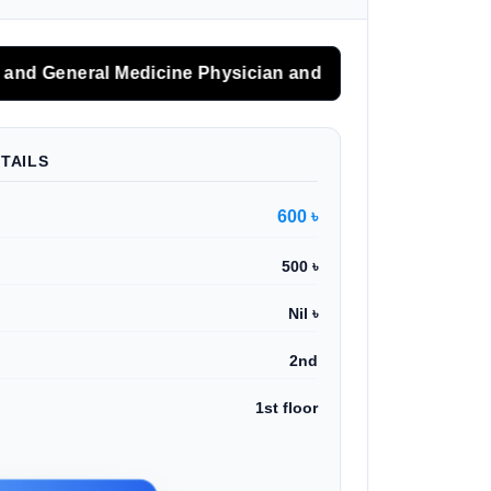
al Medicine Physician and Medical Sonologist
TAILS
600 ৳
500 ৳
Nil ৳
2nd
1st floor