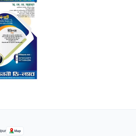
dpur
Map