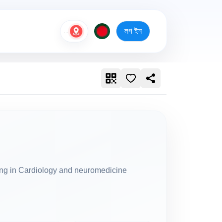
লগ ইন
...
aining in Cardiology and neuromedicine