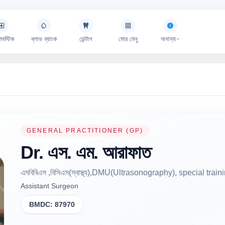
গনস্টিক
ব্লাড ব্যাংক
ডেন্টাল
মোর মেনু
অনান্য
GENERAL PRACTITIONER (GP)
Dr.
এস. এম.
আরাফাত
এমবিবিএস ,বিসিএস(স্বাস্থ্য),DMU(Ultrasonography), special tr
Assistant Surgeon
BMDC:
87970