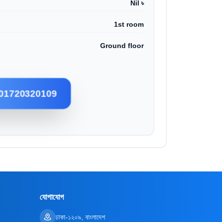
Nil ৳
1st room
Ground floor
01720320109
যোগাযোগ
ঢাকা-১২০৯, বাংলাদেশ