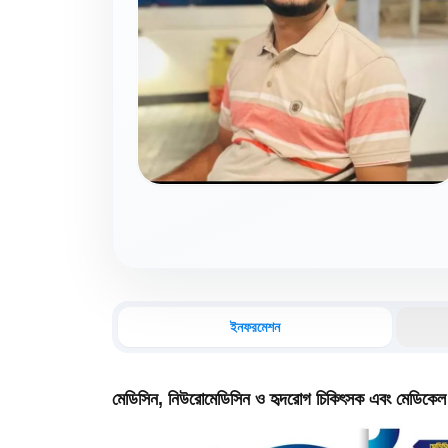
ইনফরমেশন
মেডিসিন, নিউরোমেডিসিন ও হৃদরোগ চিকিৎসক এবং মেডিকেল