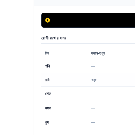
রোগী দেখার সময়
দিন
সকাল-দুপুর
শনি
—
রবি
বন্ধ
সোম
—
মঙ্গল
—
বুধ
—