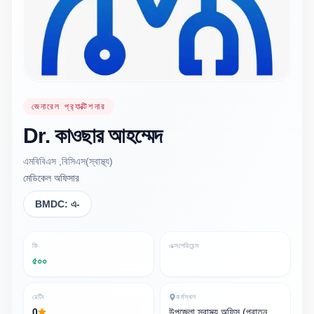
জেনারেল প্র‍্যাক্টিশনার
Dr.
কাওছার
আহম্মেদ
এমবিবিএস ,বিসিএস(স্বাস্থ্য)
মেডিকেল অফিসার
BMDC:
এ-
ফি
এক্সপেরিয়েন্স
৫০০
রেটিং
কর্মস্থল
0
উপজেলা স্বাস্থ্য অফিস (পুরাতন