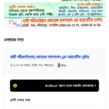
চেম্বারের তথ্য
হাজী শরীয়তউল্লাহ্ জেনারেল হাসপাতাল এন্ড ডায়াবেটিক সেন্টার
১৮০/৪ হক প্লাজা, চৌরঙ্গী, সদর, শরীয়তপুর।
Map
Aidfast অ্যাপ থেকে সরাসরি ফোনকলের মাধ্যমে অথবা অনল
রোগী দেখার সময়