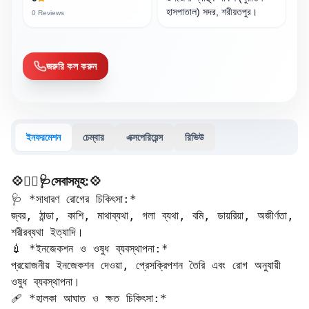
হাসপাতাল) সদর, শরীয়তপুর।
0
Reviews
জরুরি কল করুন
ইনফরমেশন
চেম্বার
এক্সপেরিয়েন্স
রিভিউ
💠🧑‍⚕️🩺সেবাসমূহ:💠
🩺 *সাধারণ রোগের চিকিৎসা:*  

জ্বর, ঠান্ডা, কাশি, মাথাব্যথা, গলা ব্যথা, বমি, ডায়রিয়া, অজীর্ণতা, 
শরীরব্যথা ইত্যাদি।

💉 *ইনজেকশন ও ওষুধ ব্যবস্থাপনা:*  

প্রয়োজনীয় ইনজেকশন দেওয়া, প্রেসক্রিপশন তৈরি এবং রোগ অনুযায়ী 
ওষুধ ব্যবস্থাপনা।

🩹 *হালকা আঘাত ও ক্ষত চিকিৎসা:*  
