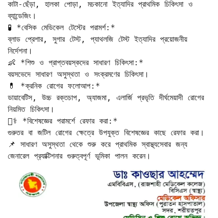
কাটা-ছেঁড়া, হালকা পোড়া, মচকানো ইত্যাদির প্রাথমিক চিকিৎসা ও 
ব্যান্ডেজিং।

🧪 *বেসিক মেডিকেল টেস্টের পরামর্শ:*  

ব্লাড প্রেশার, সুগার টেস্ট, প্যাথলজি টেস্ট ইত্যাদির প্রয়োজনীয় 
নির্দেশনা।

👶 *শিশু ও প্রাপ্তবয়স্কদের সাধারণ চিকিৎসা:*  

বয়সভেদে সাধারণ অসুস্থতা ও সংক্রমণের চিকিৎসা।

💊 *ক্রনিক রোগের ফলোআপ:*  

ডায়াবেটিস, উচ্চ রক্তচাপ, অ্যাজমা, এলার্জি প্রভৃতি দীর্ঘমেয়াদী রোগের 
নিয়মিত চিকিৎসা।

🧑‍⚕️ *বিশেষজ্ঞের পরামর্শে রেফার করা:*  

গুরুতর বা জটিল রোগের ক্ষেত্রে উপযুক্ত বিশেষজ্ঞের কাছে রেফার করা।

📌 সাধারণ অসুস্থতা থেকে শুরু করে প্রাথমিক স্বাস্থ্যসেবার জন্য 
জেনারেল প্র‍্যাক্টিশনার গুরুত্বপূর্ণ ভূমিকা পালন করেন।