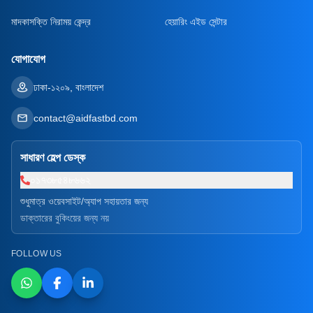
মাদকাসক্তি নিরাময় কেন্দ্র
হেয়ারিং এইড সেন্টার
যোগাযোগ
ঢাকা-১২০৯, বাংলাদেশ
contact@aidfastbd.com
সাধারণ হেল্প ডেস্ক
০১৭৩৮৫৪৮৬৬২
শুধুমাত্র ওয়েবসাইট/অ্যাপ সহায়তার জন্য
ডাক্তারের বুকিংয়ের জন্য নয়
FOLLOW US