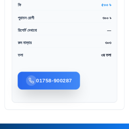
৫০০ ৳
ফি
পুরাতন রোগী
৩০০ ৳
রিপোর্ট দেখানো
—
রুম নাম্বার
৩০৩
তলা
৩য় তলা
01758-900287