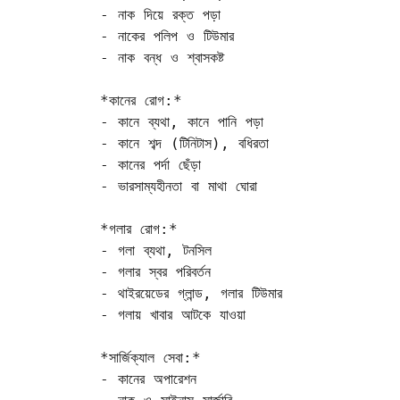
- নাক দিয়ে রক্ত পড়া  

- নাকের পলিপ ও টিউমার  

- নাক বন্ধ ও শ্বাসকষ্ট

*কানের রোগ:*  

- কানে ব্যথা, কানে পানি পড়া  

- কানে শব্দ (টিনিটাস), বধিরতা  

- কানের পর্দা ছেঁড়া  

- ভারসাম্যহীনতা বা মাথা ঘোরা

*গলার রোগ:*  

- গলা ব্যথা, টনসিল  

- গলার স্বর পরিবর্তন  

- থাইরয়েডের গ্লান্ড, গলার টিউমার  

- গলায় খাবার আটকে যাওয়া

*সার্জিক্যাল সেবা:*  

- কানের অপারেশন  
