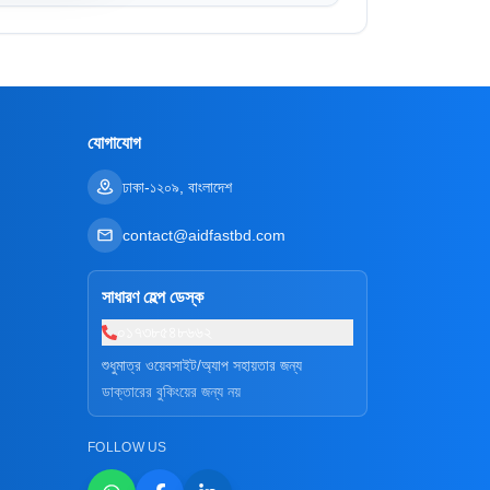
যোগাযোগ
ঢাকা-১২০৯, বাংলাদেশ
contact@aidfastbd.com
সাধারণ হেল্প ডেস্ক
০১৭৩৮৫৪৮৬৬২
শুধুমাত্র ওয়েবসাইট/অ্যাপ সহায়তার জন্য
ডাক্তারের বুকিংয়ের জন্য নয়
FOLLOW US