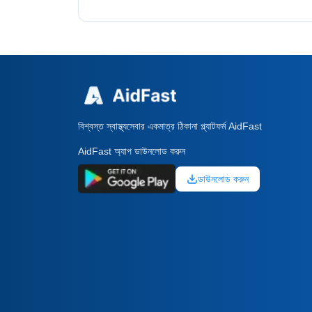
বিশ্বস্ত স্বাস্থ্যসেবার একমাত্র ঠিকানা প্ল্যাটফর্ম AidFast
AidFast অ্যাপ ডাউনলোড করুন
ডাউনলোড করুন