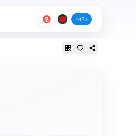
লগ ইন
...