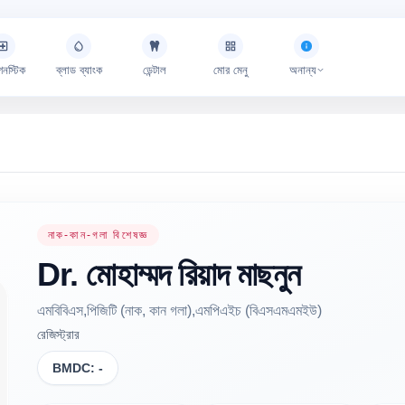
গনস্টিক
ব্লাড ব্যাংক
ডেন্টাল
মোর মেনু
অনান্য
নাক-কান-গলা বিশেষজ্ঞ
Dr.
মোহাম্মদ রিয়াদ
মাছনুন
এমবিবিএস,পিজিটি (নাক, কান গলা),এমপিএইচ (বিএসএমএমইউ)
রেজিস্ট্রার
BMDC:
-