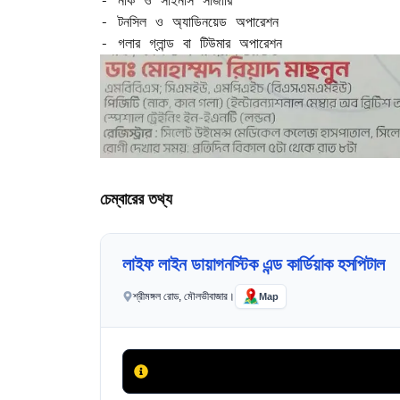
- নাক ও সাইনাস সার্জারি  

- টনসিল ও অ্যাডিনয়েড অপারেশন  

চেম্বারের তথ্য
লাইফ লাইন ডায়াগনস্টিক এন্ড কার্ডিয়াক হসপিটাল
শ্রীমঙ্গল রোড, মৌলভীবাজার।
Map