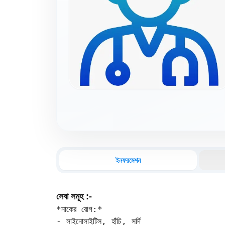
ইনফরমেশন
সেবা সমূহ :-
*নাকের রোগ:*  

- সাইনোসাইটিস, হাঁচি, সর্দি  
