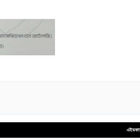
এইডফাস্ট এ্যাপে