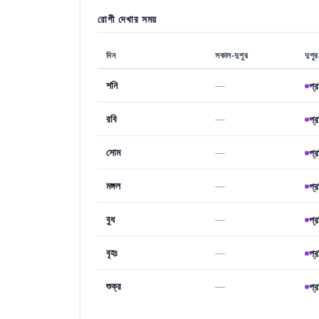
রোগী দেখার সময়
দিন
সকাল-দুপুর
দুপু
শনি
—
প্
রবি
—
প্
সোম
—
প্
মঙ্গল
—
প্
বুধ
—
প্
বৃহঃ
—
প্
শুক্র
—
প্