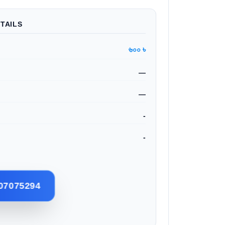
TAILS
৬০০ ৳
—
—
-
-
07075294