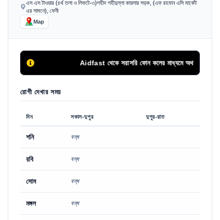
এস এস টাওয়ার (৪র্থ তলা ও লিফটে-৩)শহীদ শহীদুল্লা কায়সার সড়ক, (এফ রহমান এসি মার্কেট
এর সামনে), ফেনী
Map
Aidfast থেকে সরাসরি ফোন কলের মাধ্যমে অথবা এপয়েন্টমেন্ট বা
রোগী দেখার সময়
দিন
সকাল-দুপুর
দুপুর-রাত
শনি
বন্ধ
রবি
বন্ধ
সোম
বন্ধ
মঙ্গল
বন্ধ