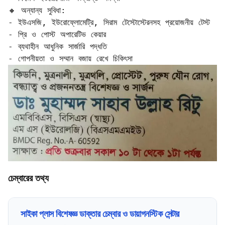
🔸 অন্যান্য সুবিধা:

- ইউএসজি, ইউরোফ্লোমেট্রি, সিরাম টেস্টোস্টেরনসহ প্রয়োজনীয় টেস্ট  

- প্রি ও পোস্ট অপারেটিভ কেয়ার  

- ব্যথাহীন আধুনিক সার্জারি পদ্ধতি  

- গোপনীয়তা ও সম্মান বজায় রেখে চিকিৎসা
চেম্বারের তথ্য
সাইকা প্লাস বিশেষজ্ঞ ডাক্তার চেম্বার ও ডায়াগনস্টিক সেন্টার