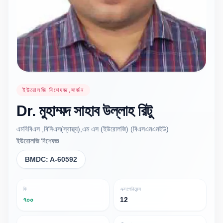
ইউরোলজি বিশেষজ্ঞ,সার্জন
Dr.
মুহাম্মদ সাহাব
উল্লাহ রিটু
এমবিবিএস ,বিসিএস(স্বাস্থ্য),এম এস (ইউরোলজি) (বিএসএমএমইউ)
ইউরোলজি বিশেষজ্ঞ
BMDC:
A-60592
ফি
এক্সপেরিয়েন্স
৭০০
12