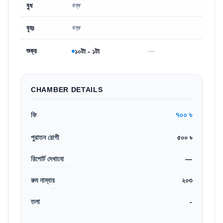
বুধ
বন্ধ
বৃহঃ
বন্ধ
শুক্র
—
১০টা - ১টা
CHAMBER DETAILS
৭০০ ৳
ফি
পুরাতন রোগী
৫০০ ৳
রিপোর্ট দেখানো
—
রুম নাম্বার
২০৩
তলা
-