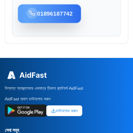
01896187742
বিশ্বস্ত স্বাস্থ্যসেবার একমাত্র ঠিকানা প্ল্যাটফর্ম AidFast
AidFast অ্যাপ ডাউনলোড করুন
ডাউনলোড করুন
সেবা সমূহ