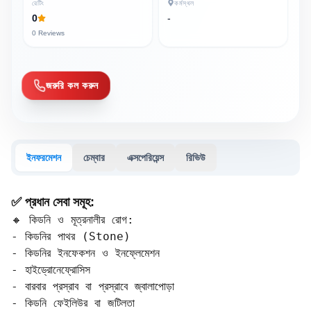
রেটিং
কর্মস্থল
0
-
0
Reviews
জরুরি কল করুন
ইনফরমেশন
চেম্বার
এক্সপেরিয়েন্স
রিভিউ
✅ প্রধান সেবা সমূহ:
🔸 কিডনি ও মূত্রনালীর রোগ:

- কিডনির পাথর (Stone)  

- কিডনির ইনফেকশন ও ইনফ্লেমেশন  

- হাইড্রোনেফ্রোসিস  

- বারবার প্রস্রাব বা প্রস্রাবে জ্বালাপোড়া  

- কিডনি ফেইলিউর বা জটিলতা  
