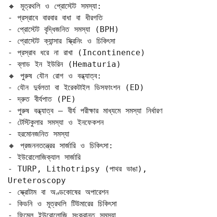
🔸 মূত্রথলি ও প্রোস্টেট সমস্যা:

- প্রস্রাবে বারবার বাধা বা ধীরগতি  

- প্রোস্টেট বৃদ্ধিজনিত সমস্যা (BPH)  

- প্রোস্টেট ক্যান্সার স্ক্রিনিং ও চিকিৎসা  

- প্রস্রাব ধরে না রাখা (Incontinence)  

- ব্লাড ইন ইউরিন (Hematuria)

🔸 পুরুষ যৌন রোগ ও বন্ধ্যাত্ব:

- যৌন দুর্বলতা বা ইরেকটাইল ডিসফাংশন (ED)  

- দ্রুত বীর্যপাত (PE)  

- পুরুষ বন্ধ্যাত্ব – বীর্য পরীক্ষার মাধ্যমে সমস্যা নির্ধারণ  

- টেস্টিকুলার সমস্যা ও ইনফেকশন  

- হরমোনজনিত সমস্যা

🔸 প্রজননতন্ত্রের সার্জারি ও চিকিৎসা:

- ইউরোলোজিক্যাল সার্জারি  

- TURP, Lithotripsy (পাথর ভাঙা), 
Ureteroscopy  

- স্ক্রোটাম বা অণ্ডকোষের অপারেশন  

- কিডনি ও মূত্রথলি টিউমারের চিকিৎসা  

- ফিমেল ইউরোলোজি সংক্রান্ত সমস্যা  
