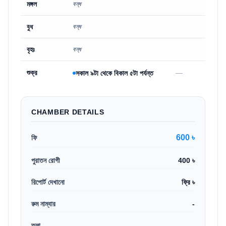
মঙ্গল
বন্ধ
বুধ
বন্ধ
বৃহঃ
বন্ধ
শুক্র
—
সকাল ৯টা থেকে বিকাল ৫টা পর্যন্ত
CHAMBER DETAILS
600 ৳
ফি
পুরাতন রোগী
400 ৳
রিপোর্ট দেখানো
ফ্রি ৳
রুম নাম্বার
-
তলা
-