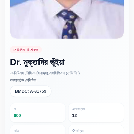
মেডিসিন বিশেষজ্ঞ
Dr.
মুক্তাদির
ভূঁইয়া
এমবিবিএস ,বিসিএস(স্বাস্থ্য),এফসিপিএস (মেডিসিন)
কনসালটেন্ট মেডিসিন
BMDC:
A-61759
ফি
এক্সপেরিয়েন্স
600
12
রেটিং
কর্মস্থল