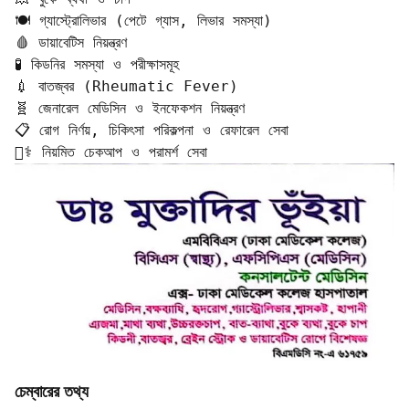
🍽️ গ্যাস্ট্রোলিভার (পেটে গ্যাস, লিভার সমস্যা)  

🩸 ডায়াবেটিস নিয়ন্ত্রণ  

🧪 কিডনির সমস্যা ও পরীক্ষাসমূহ  

💉 বাতজ্বর (Rheumatic Fever)  

🧬 জেনারেল মেডিসিন ও ইনফেকশন নিয়ন্ত্রণ  

📋 রোগ নির্ণয়, চিকিৎসা পরিকল্পনা ও রেফারেল সেবা  

👨‍⚕️ নিয়মিত চেকআপ ও পরামর্শ সেবা
চেম্বারের তথ্য