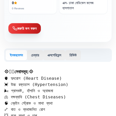
0
এক্স- ঢাকা মেডিকেল কলেজ
হাসপাতাল
0
Reviews
জরুরি কল করুন
ইনফরমেশন
চেম্বার
এক্সপেরিয়েন্স
রিভিউ
💠🧑‍⚕️সেবাসমূহ:💠
🫀 হৃদরোগ (Heart Disease)  

💓 উচ্চ রক্তচাপ (Hypertension)  

🌬️ শ্বাসকষ্ট, হাঁপানি ও অ্যাজমা  

🫁 বক্ষব্যাধি (Chest Diseases)  

🧠 ব্রেইন স্ট্রোক ও মাথা ব্যথা  

🦴 বাত ও ব্যথাজনিত রোগ  

💥 বুকে ব্যথা ও চাপ  
