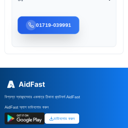
01719-039991
বিশ্বস্ত স্বাস্থ্যসেবার একমাত্র ঠিকানা প্ল্যাটফর্ম AidFast
AidFast অ্যাপ ডাউনলোড করুন
ডাউনলোড করুন