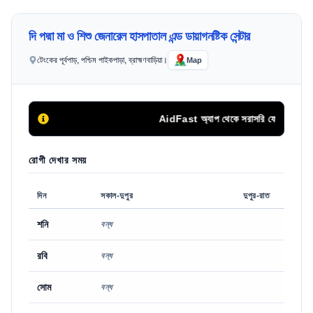
দি পদ্মা মা ও শিশু জেনারেল হাসপাতাল এন্ড ডায়াগনষ্টিক সেন্টার
টেংকের পূর্বপাড়, পশ্চিম পাইকপাড়া, ব্রাহ্মণবাড়িয়া।
Map
AidFast অ্যাপ থেকে সরাসরি ফোন কলের মাধ্যম
রোগী দেখার সময়
দিন
সকাল-দুপুর
দুপুর-রাত
শনি
বন্ধ
রবি
বন্ধ
সোম
বন্ধ