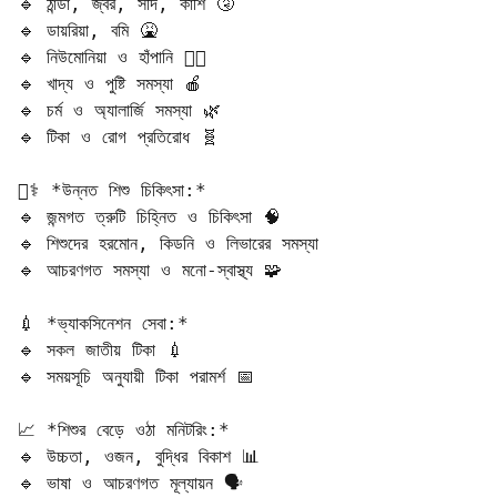
🔹 ঠান্ডা, জ্বর, সর্দি, কাশি 🤧  

🔹 ডায়রিয়া, বমি 🤮  

🔹 নিউমোনিয়া ও হাঁপানি 😮‍💨  

🔹 খাদ্য ও পুষ্টি সমস্যা 🍎  

🔹 চর্ম ও অ্যালার্জি সমস্যা 🌿  

🔹 টিকা ও রোগ প্রতিরোধ 🧬  

👨‍⚕️ *উন্নত শিশু চিকিৎসা:*  

🔹 জন্মগত ত্রুটি চিহ্নিত ও চিকিৎসা 🧠  

🔹 শিশুদের হরমোন, কিডনি ও লিভারের সমস্যা  

🔹 আচরণগত সমস্যা ও মনো-স্বাস্থ্য 🧩  

💉 *ভ্যাকসিনেশন সেবা:*  

🔹 সকল জাতীয় টিকা 💉  

🔹 সময়সূচি অনুযায়ী টিকা পরামর্শ 📅  

📈 *শিশুর বেড়ে ওঠা মনিটরিং:*  

🔹 উচ্চতা, ওজন, বুদ্ধির বিকাশ 📊  

🔹 ভাষা ও আচরণগত মূল্যায়ন 🗣️  
