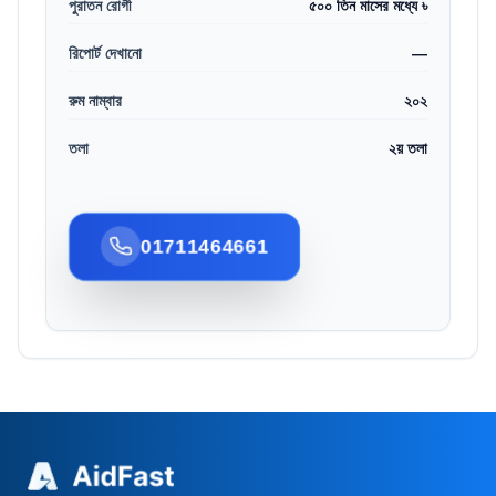
পুরাতন রোগী
৫০০ তিন মাসের মধ্যে ৳
রিপোর্ট দেখানো
—
রুম নাম্বার
২০২
তলা
২য় তলা
01711464661