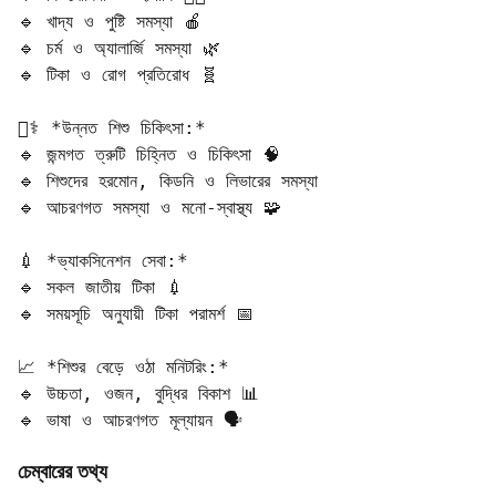
🔹 খাদ্য ও পুষ্টি সমস্যা 🍎  

🔹 চর্ম ও অ্যালার্জি সমস্যা 🌿  

🔹 টিকা ও রোগ প্রতিরোধ 🧬  

👨‍⚕️ *উন্নত শিশু চিকিৎসা:*  

🔹 জন্মগত ত্রুটি চিহ্নিত ও চিকিৎসা 🧠  

🔹 শিশুদের হরমোন, কিডনি ও লিভারের সমস্যা  

🔹 আচরণগত সমস্যা ও মনো-স্বাস্থ্য 🧩  

💉 *ভ্যাকসিনেশন সেবা:*  

🔹 সকল জাতীয় টিকা 💉  

🔹 সময়সূচি অনুযায়ী টিকা পরামর্শ 📅  

📈 *শিশুর বেড়ে ওঠা মনিটরিং:*  

🔹 উচ্চতা, ওজন, বুদ্ধির বিকাশ 📊  

🔹 ভাষা ও আচরণগত মূল্যায়ন 🗣️
চেম্বারের তথ্য