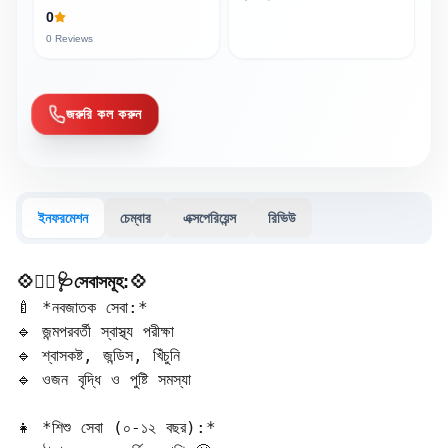
0
0
Reviews
জরুরি কল করুন
ইনফরমেশন
চেম্বার
এক্সপেরিয়েন্স
রিভিউ
💠🧑‍⚕️🩺সেবাসমূহ:💠
🍼 *নবজাতক সেবা:*  

🔹 জন্মপরবর্তী স্বাস্থ্য পরীক্ষা  

🔹 শ্বাসকষ্ট, জন্ডিস, খিঁচুনি  

🔹 ওজন বৃদ্ধি ও পুষ্টি সমস্যা  

👧 *শিশু সেবা (০-১২ বছর):*  
