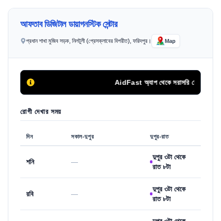
আফতাব ডিজিটাল ডায়াগনস্টিক সেন্টার
প্রধান শাখা মুজিব সড়ক, নিলটুলী (প্রেসক্লাবের বিপরীত), ফরিদপুর।
Map
AidFast অ্যাপ থেকে সরাসরি ফোন কলের মাধ্য
রোগী দেখার সময়
দিন
সকাল-দুপুর
দুপুর-রাত
দুপুর ৩টা থেকে
শনি
—
রাত ৮টা
দুপুর ৩টা থেকে
রবি
—
রাত ৮টা