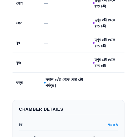
দুপুর ৩টা থেকে
সোম
—
রাত ৮টা
দুপুর ৩টা থেকে
মঙ্গল
—
রাত ৮টা
দুপুর ৩টা থেকে
বুধ
—
রাত ৮টা
দুপুর ৩টা থেকে
বৃহঃ
—
রাত ৮টা
সকাল ১০টা থেকে বেলা ৩টা
শুক্র
—
পর্যন্ত।
CHAMBER DETAILS
৭০০ ৳
ফি