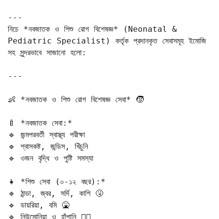
---

নিচে *নবজাতক ও শিশু রোগ বিশেষজ্ঞ* (Neonatal & 
Pediatric Specialist) কর্তৃক প্রদানকৃত সেবাসমূহ ইমোজি 
সহ সুন্দরভাবে সাজানো হলো:

---

👶 *নবজাতক ও শিশু রোগ বিশেষজ্ঞ সেবা* 🧒  

🍼 *নবজাতক সেবা:*  

🔹 জন্মপরবর্তী স্বাস্থ্য পরীক্ষা  

🔹 শ্বাসকষ্ট, জন্ডিস, খিঁচুনি  

🔹 ওজন বৃদ্ধি ও পুষ্টি সমস্যা  

👧 *শিশু সেবা (০-১২ বছর):*  

🔹 ঠান্ডা, জ্বর, সর্দি, কাশি 🤧  

🔹 ডায়রিয়া, বমি 🤮  

🔹 নিউমোনিয়া ও হাঁপানি 😮‍💨  
