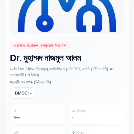
মেডিসিন বিশেষজ্ঞ,স্নায়ুরোগ বিশেষজ্ঞ
Dr.
মুহাম্মদ নাজমুল
আলম
এমবিবিএস ,বিসিএস(স্বাস্থ্য),এফসিপিএস (মেডিসিন), এমডি (নিউরোলজি),এক্স
কনসালটেন্ট (মেডিসিন)
সহকারী অধ্যাপক (নিউরোলজি)
BMDC:
-
ফি
এক্সপেরিয়েন্স
৭০০
-
রেটিং
কর্মস্থল