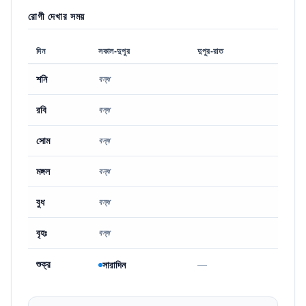
রোগী দেখার সময়
দিন
সকাল-দুপুর
দুপুর-রাত
শনি
বন্ধ
রবি
বন্ধ
সোম
বন্ধ
মঙ্গল
বন্ধ
বুধ
বন্ধ
বৃহঃ
বন্ধ
শুক্র
—
সারাদিন