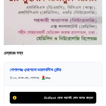
চেম্বারের তথ্য
গোপালগঞ্জ এ্যাপোলো ডায়াগনস্টিক সেন্টার
১৩৬, কলেজ রোড, গোপালগঞ্জ
Map
Aidfast থেকে সরাসরি ফোন কলের মাধ্যমে অথবা এপয়েন্টমেন্