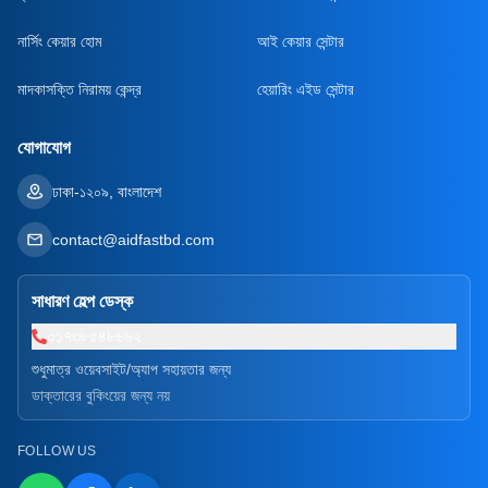
নার্সিং কেয়ার হোম
আই কেয়ার সেন্টার
মাদকাসক্তি নিরাময় কেন্দ্র
হেয়ারিং এইড সেন্টার
যোগাযোগ
ঢাকা-১২০৯, বাংলাদেশ
contact@aidfastbd.com
সাধারণ হেল্প ডেস্ক
০১৭৩৮৫৪৮৬৬২
শুধুমাত্র ওয়েবসাইট/অ্যাপ সহায়তার জন্য
ডাক্তারের বুকিংয়ের জন্য নয়
FOLLOW US