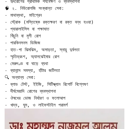
- হৃদরোগের প্রাথমিক পর্যবেক্ষণ ও ব্যবস্থাপনা

🧠 ২. নিউরোলজি সংক্রান্ত সেবা:

- মাথাব্যথা, মাইগ্রেন  

- স্ট্রোক (মস্তিষ্কে রক্তক্ষরণ বা রক্ত বন্ধ হওয়া)  

- প্যারালাইসিস বা পক্ষাঘাত  

- খিঁচুনি বা মৃগী রোগ  

- পারকিনসনস ডিজিজ  

- হাত-পা ঝিমঝিম, অসাড়তা, স্নায়ু দুর্বলতা  

- স্মৃতিভ্রংশ, অ্যালঝেইমার রোগ  

- মেরুদণ্ড বা ঘাড়ে ব্যথা  

- ব্যালান্স সমস্যা, হাঁটার জটিলতা

🔍 অন্যান্য সেবা:

- ব্লাড টেস্ট, ইইজি, সিটিস্ক্যান রিপোর্ট বিশ্লেষণ  

- দীর্ঘমেয়াদি রোগের ব্যবস্থাপনা  

- ঔষধের ডোজ নির্ধারণ ও ফলোআপ  

- খাদ্য, ঘুম, ও লাইফস্টাইল পরামর্শ