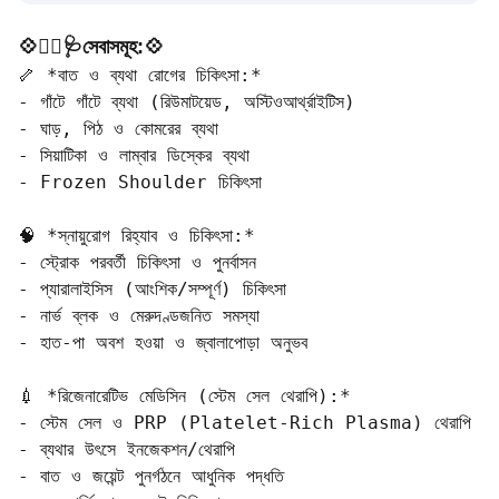
💠🧑‍⚕️🩺সেবাসমূহ:💠
🦴 *বাত ও ব্যথা রোগের চিকিৎসা:*  

- গাঁটে গাঁটে ব্যথা (রিউমাটয়েড, অস্টিওআর্থ্রাইটিস)  

- ঘাড়, পিঠ ও কোমরের ব্যথা  

- সিয়াটিকা ও লাম্বার ডিস্কের ব্যথা  

- Frozen Shoulder চিকিৎসা

🧠 *স্নায়ুরোগ রিহ্যাব ও চিকিৎসা:*  

- স্ট্রোক পরবর্তী চিকিৎসা ও পুনর্বাসন  

- প্যারালাইসিস (আংশিক/সম্পূর্ণ) চিকিৎসা  

- নার্ভ ব্লক ও মেরুদণ্ডজনিত সমস্যা  

- হাত-পা অবশ হওয়া ও জ্বালাপোড়া অনুভব

💉 *রিজেনারেটিভ মেডিসিন (স্টেম সেল থেরাপি):*  

- স্টেম সেল ও PRP (Platelet-Rich Plasma) থেরাপি  

- ব্যথার উৎসে ইনজেকশন/থেরাপি  

- বাত ও জয়েন্ট পুনর্গঠনে আধুনিক পদ্ধতি  
