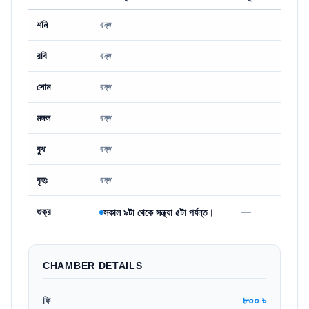
শনি
বন্ধ
রবি
বন্ধ
সোম
বন্ধ
মঙ্গল
বন্ধ
বুধ
বন্ধ
বৃহঃ
বন্ধ
শুক্র
—
সকাল ৯টা থেকে সন্ধ্যা ৫টা পর্যন্ত।
CHAMBER DETAILS
৮০০ ৳
ফি