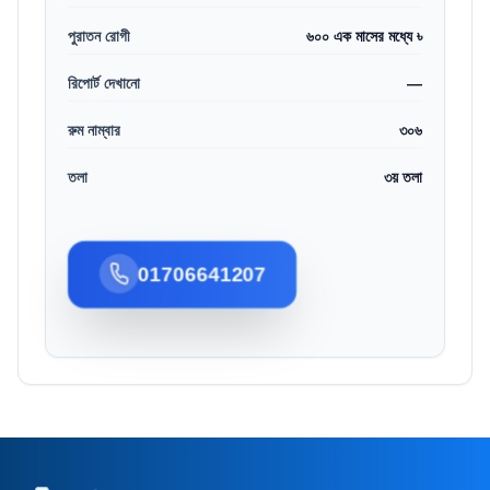
পুরাতন রোগী
৬০০ এক মাসের মধ্যে ৳
রিপোর্ট দেখানো
—
রুম নাম্বার
৩০৬
তলা
৩য় তলা
01706641207