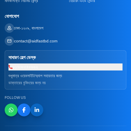
মাদকাসক্তি নিরাময় কেন্দ্র
হেয়ারিং এইড সেন্টার
যোগাযোগ
ঢাকা-১২০৯, বাংলাদেশ
contact@aidfastbd.com
সাধারণ হেল্প ডেস্ক
০১৭৩৮৫৪৮৬৬২
শুধুমাত্র ওয়েবসাইট/অ্যাপ সহায়তার জন্য
ডাক্তারের বুকিংয়ের জন্য নয়
FOLLOW US