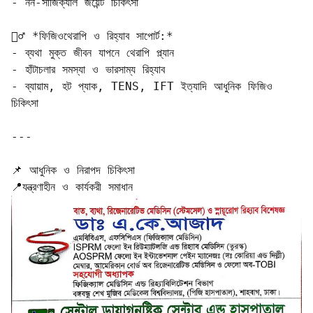
- নন-সার্জিক্যাল জয়েন্ট চিকিৎসা

🧘‍♂️ *ফিজিওথেরাপি ও রিহ্যাব সাপোর্ট:*  

- ব্যথা মুক্ত জীবন যাপনে থেরাপি প্ল্যান  

- হাঁটাচলার সমস্যা ও ভারসাম্য রিহ্যাব  

- ব্যায়াম, হট প্যাক, TENS, IFT ইত্যাদি আধুনিক ফিজিও 
চিকিৎসা

---

📌 আধুনিক ও নিরাপদ চিকিৎসা  

📍যন্ত্রণাহীন ও কার্যকরী সমাধান