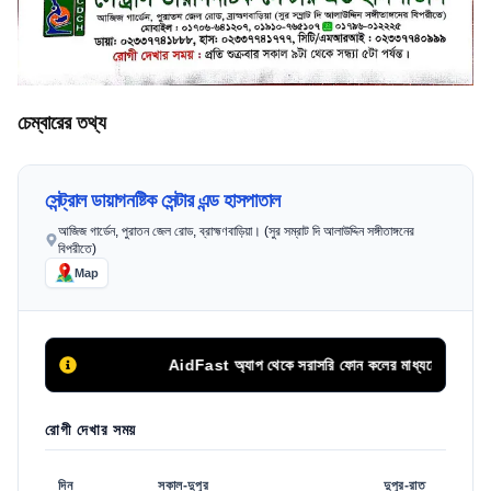
চেম্বারের তথ্য
সেন্ট্রাল ডায়াগনষ্টিক সেন্টার এন্ড হাসপাতাল
আজিজ গার্ডেন, পুরাতন জেল রোড, ব্রাহ্মণবাড়িয়া। (সুর সম্রাট দি আলাউদ্দিন সঙ্গীতাঙ্গনের
বিপরীতে)
Map
AidFast অ্যাপ থেকে সরাসরি ফোন কলের মাধ্যমে সিরিয়াল দিন
রোগী দেখার সময়
দিন
সকাল-দুপুর
দুপুর-রাত