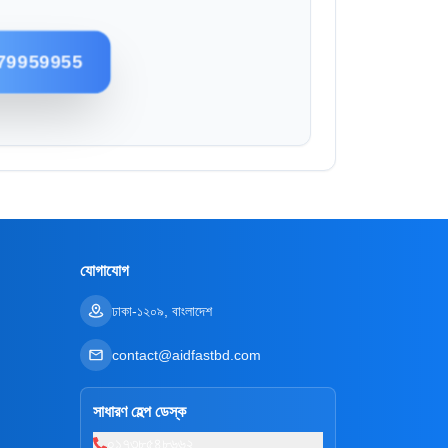
79959955
যোগাযোগ
ঢাকা-১২০৯, বাংলাদেশ
contact@aidfastbd.com
সাধারণ হেল্প ডেস্ক
০১৭৩৮৫৪৮৬৬২