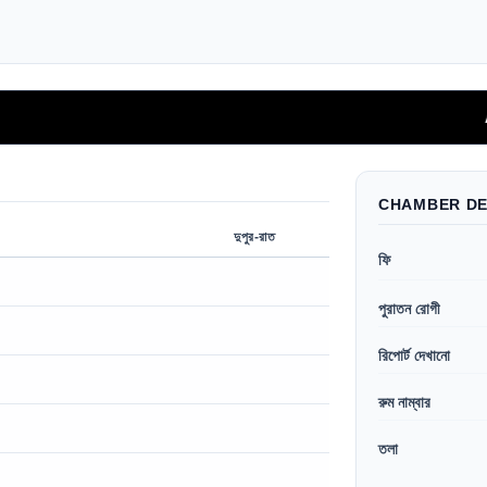
Aidfast অ
CHAMBER DE
দুপুর-রাত
ফি
পুরাতন রোগী
রিপোর্ট দেখানো
রুম নাম্বার
তলা