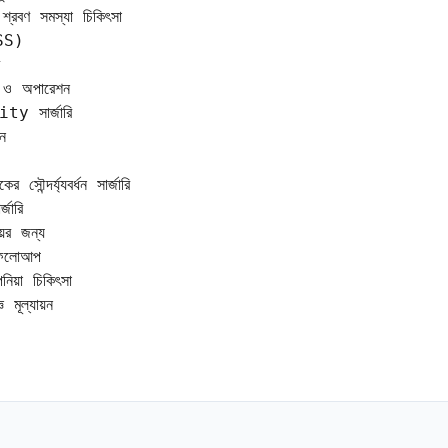
রবণ সমস্যা চিকিৎসা

SS)

ন ও অপারেশন

y সার্জারি



র্য্যবর্ধন সার্জারি

ারি

ের জন্য

 ফলোআপ

়া চিকিৎসা

মূল্যায়ন