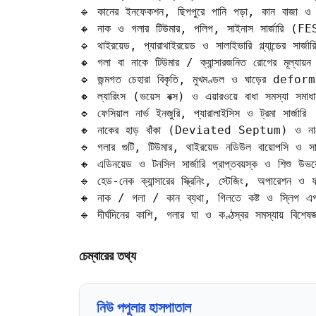
🔹 কানের ইনফেকশন, ছিপপুরে পানি পড়া, কান বাজা ও শ্
🔸 নাক ও গলার টিউমার, পলিপ, সাইনাস সার্জারি (FE
🔹 থাইরয়েড, প্যারাথাইরয়েড ও সালাইভারি গ্ল্যান্ডের সার্জারি

🔸 গলা বা নাকে টিউমার / ক্যান্সারজনিত রোগের মূল্যায়
🔹 জন্মগত চেহারা বিকৃতি, মুখমণ্ডল ও ঘাড়ের deformit
🔸 ল্যারিংস (ভয়েস বক্স) ও এয়ারওয়ে বাধা সমস্যা সমাধান
🔹 ফেসিয়াল নার্ভ ইনজুরি, প্যারালাইসিস ও ট্রমা সার্জারি

🔸 নাকের হাড় বাঁকা (Deviated Septum) ও নাকের সৌন্দ
🔹 গলার গুটি, টিউমার, থাইরয়েড নডিউল বায়োপসি ও সার্জ
🔸 এডিনয়েড ও টনসিল সার্জারি প্রাপ্তবয়স্ক ও শিশু উভয়
🔹 হেড-নেক ক্যান্সারের স্ক্রিনিং, স্টেজিং, অপারেশন ও
🔸 নাক / গলা / কান ব্যথা, গিলতে কষ্ট ও স্লিপ এপনিয
🔹 দীর্ঘদিনের কাশি, গলার ঘা ও কণ্ঠস্বর সমস্যায় বিশেষজ্ঞ 
চেম্বারের তথ্য
নিউ পপুলার হাসপাতাল