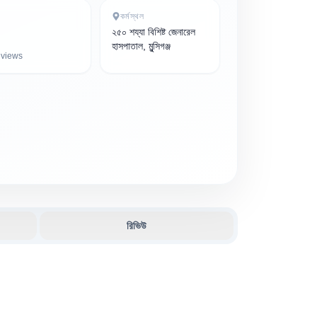
কর্মস্থল
২৫০ শয্যা বিশিষ্ট জেনারেল
হাসপাতাল, মুন্সিগঞ্জ
views
রিভিউ