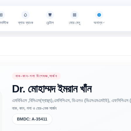
গনস্টিক
ব্লাড ব্যাংক
ডেন্টাল
মোর মেনু
অনান্য
নাক-কান-গলা বিশেষজ্ঞ,সার্জন
Dr.
মোহাম্মদ ইমরান
খাঁন
এমবিবিএস ,বিসিএস(স্বাস্থ্য),এমসিপিএস, ডিএলও (বিএসএমএমইউ), এফসিপিএস 
নাক, কান, গলা ও হেড-নেক সার্জন
BMDC:
A-35411