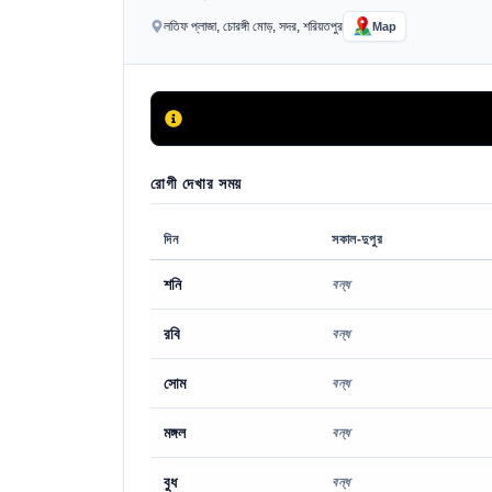
লতিফ প্লাজা, চোরঙ্গী মোড়, সদর, শরিয়তপুর
Map
রোগী দেখার সময়
দিন
সকাল-দুপুর
শনি
বন্ধ
রবি
বন্ধ
সোম
বন্ধ
মঙ্গল
বন্ধ
বুধ
বন্ধ