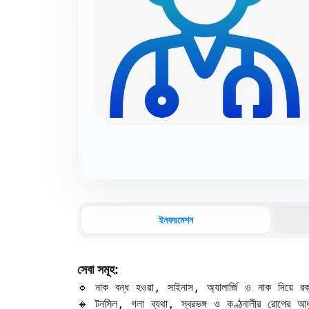
ইনফরমেশন
সেবা সমূহ:
🔹 নাক বন্ধ হওয়া, সাইনাস, অ্যালার্জি ও নাক দিয়ে রক্
🔸 টনসিল, গলা ব্যথা, স্বরভঙ্গ ও কণ্ঠনালীর রোগের আধুন