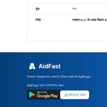
বৃহঃ
বন্ধ
শুক্র
সকাল ৯:০০ টা থেকে বিকাল ৪:০
বিশ্বস্ত স্বাস্থ্যসেবার একমাত্র ঠিকানা প্ল্যাটফর্ম AidFast
AidFast অ্যাপ ডাউনলোড করুন
ডাউনলোড করুন