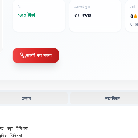
ফি
এক্সপেরিয়েন্স
রেটিং
৭০০ টাকা
৫+ বৎসর
0
0
Re
জরুরি কল করুন
চেম্বার
এক্সপেরিয়েন্স
ত পড়া চিকিৎসা

িক চিকিৎসা
