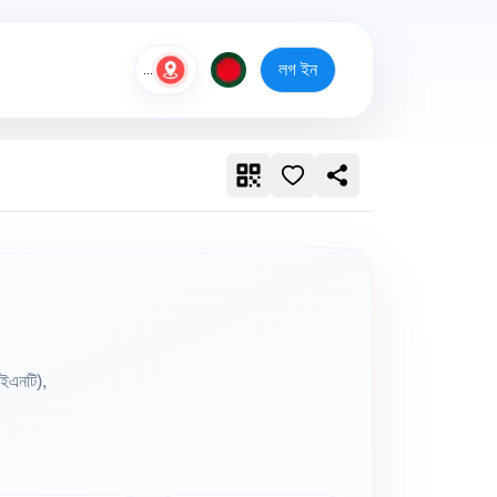
লগ ইন
...
(ইএনটি),