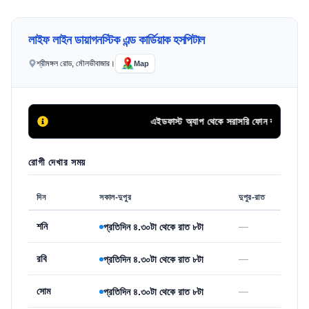
লাইফ লাইন ডায়াগনস্টিক এন্ড কার্ডিয়াক হসপিটাল
শ্রীমঙ্গল রোড, মৌলভীবাজার।
Map
এইডফাস্ট অ্যাপ থেকে সরাসরি ফোন কলের মাধ্যমে স
রোগী দেখার সময়
দিন
সকাল-দুপুর
দুপুর-রাত
শনি
—
প্রতিদিন ৪.৩০টা থেকে রাত ৮টা
রবি
—
প্রতিদিন ৪.৩০টা থেকে রাত ৮টা
সোম
—
প্রতিদিন ৪.৩০টা থেকে রাত ৮টা