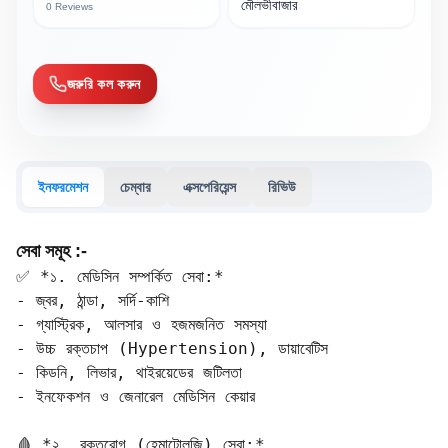
মৌলভীবাজার
0
Reviews
জরুরি কল করুন
ইনফরমেশন
চেম্বার
এক্সপেরিয়েন্স
রিভিউ
সেবা সমূহ :-
✅ *১. মেডিসিন সম্পর্কিত সেবা:*

- জ্বর, ঠান্ডা, সর্দি-কাশি  

- গ্যাস্ট্রিক, আলসার ও হজমজনিত সমস্যা  

- উচ্চ রক্তচাপ (Hypertension), ডায়াবেটিস  

- কিডনি, লিভার, থাইরয়েডের জটিলতা  

- ইনফেকশন ও জেনারেল মেডিসিন কেয়ার

🩸 *২. রক্তরোগ (হেমাটোলজি) সেবা:*
