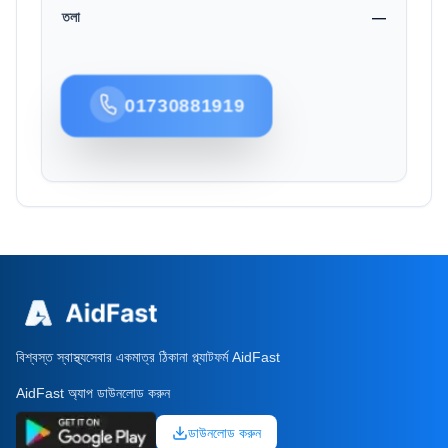
তলা
—
01730881919
বিশ্বস্ত স্বাস্থ্যসেবার একমাত্র ঠিকানা প্ল্যাটফর্ম AidFast
AidFast অ্যাপ ডাউনলোড করুন
ডাউনলোড করুন