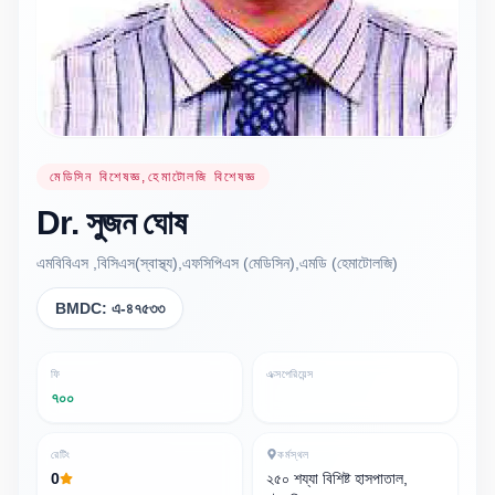
মেডিসিন বিশেষজ্ঞ,হেমাটোলজি বিশেষজ্ঞ
Dr.
সুজন
ঘোষ
এমবিবিএস ,বিসিএস(স্বাস্থ্য),এফসিপিএস (মেডিসিন),এমডি (হেমাটোলজি)
BMDC:
এ-৪৭৫৩৩
ফি
এক্সপেরিয়েন্স
৭০০
রেটিং
কর্মস্থল
0
২৫০ শয্যা বিশিষ্ট হাসপাতাল,