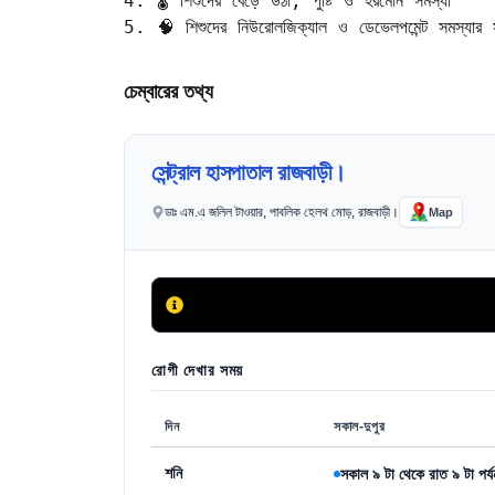
4. 🌡️ শিশুদের বেড়ে উঠা, পুষ্টি ও হরমোন সমস্যা  

5. 🧠 শিশুদের নিউরোলজিক্যাল ও ডেভেলপমেন্ট সমস্যার 
চেম্বারের তথ্য
সেন্ট্রাল হাসপাতাল রাজবাড়ী।
ডাঃ এম.এ জলিল টাওয়ার, পাবলিক হেলথ মোড়, রাজবাড়ী।
Map
রোগী দেখার সময়
দিন
সকাল-দুপুর
শনি
সকাল ৯ টা থেকে রাত ৯ টা পর্য