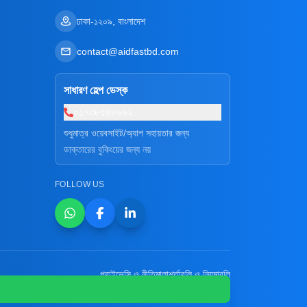
ঢাকা-১২০৯, বাংলাদেশ
contact@aidfastbd.com
সাধারণ হেল্প ডেস্ক
০১৭৩৮৫৪৮৬৬২
শুধুমাত্র ওয়েবসাইট/অ্যাপ সহায়তার জন্য
ডাক্তারের বুকিংয়ের জন্য নয়
FOLLOW US
প্রাইভেসি ও নীতিমালা
শর্তাবলি ও নিয়মাবলি