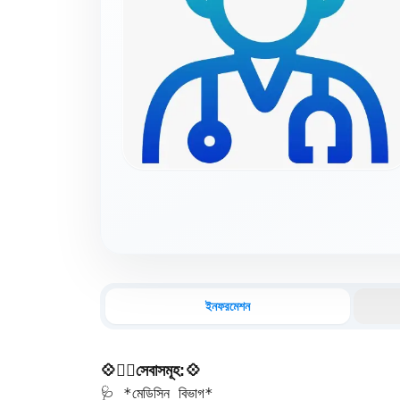
ইনফরমেশন
💠🧑‍⚕️সেবাসমূহ:💠
🩺 *মেডিসিন বিভাগ*  
