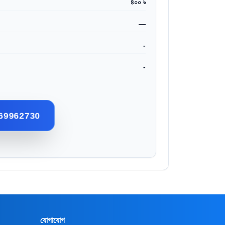
৪০০ ৳
—
-
-
69962730
যোগাযোগ