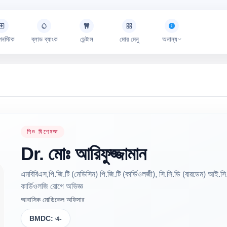
গনস্টিক
ব্লাড ব্যাংক
ডেন্টাল
মোর মেনু
অনান্য
শিশু বিশেষজ্ঞ
Dr.
মোঃ
আরিফুজ্জামান
এমবিবিএস,পি.জি.টি (মেডিসিন) পি.জি.টি (কার্ডিওলজী), সি.সি.ডি (বারডেম) আই.স
কার্ডিওলজি রোগে অভিজ্ঞ
আবাসিক মোডিকেল অফিসার
BMDC:
এ-