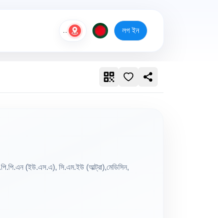
লগ ইন
...
ি.পি.পি.এন (ইউ.এস.এ), সি.এম.ইউ (আল্ট্রা),মেডিসিন,