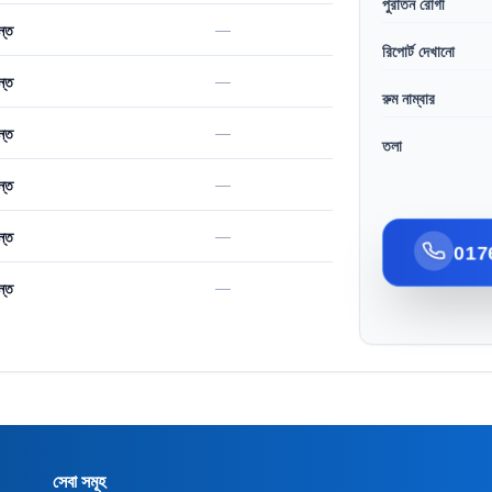
পুরাতন রোগী
—
ন্ত
রিপোর্ট দেখানো
—
ন্ত
রুম নাম্বার
—
ন্ত
তলা
—
ন্ত
—
ন্ত
017
—
ন্ত
সেবা সমূহ