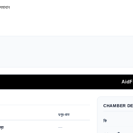
সমাধান
AidFast অ্যাপ
CHAMBER DE
দুপুর-রাত
ফি
—
ন্ত