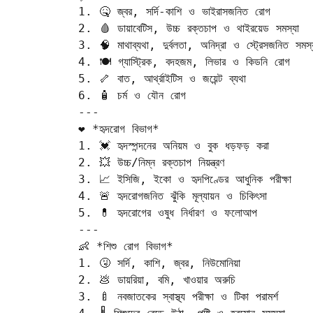
1. 🤒 জ্বর, সর্দি-কাশি ও ভাইরাসজনিত রোগ  

2. 🩸 ডায়াবেটিস, উচ্চ রক্তচাপ ও থাইরয়েড সমস্যা  

3. 🧠 মাথাব্যথা, দুর্বলতা, অনিদ্রা ও স্ট্রেসজনিত সমস্
4. 🍽️ গ্যাস্ট্রিক, বদহজম, লিভার ও কিডনি রোগ  

5. 🦴 বাত, আর্থ্রাইটিস ও জয়েন্ট ব্যথা  

6. 🧴 চর্ম ও যৌন রোগ

---

❤️ *হৃদরোগ বিভাগ*  

1. 💓 হৃদস্পন্দনের অনিয়ম ও বুক ধড়ফড় করা  

2. 💥 উচ্চ/নিম্ন রক্তচাপ নিয়ন্ত্রণ  

3. 📈 ইসিজি, ইকো ও হৃদপিণ্ডের আধুনিক পরীক্ষা  

4. 🚨 হৃদরোগজনিত ঝুঁকি মূল্যায়ন ও চিকিৎসা  

5. 💊 হৃদরোগের ওষুধ নির্ধারণ ও ফলোআপ

---

👶 *শিশু রোগ বিভাগ*  

1. 🤧 সর্দি, কাশি, জ্বর, নিউমোনিয়া  

2. 💩 ডায়রিয়া, বমি, খাওয়ার অরুচি  

3. 🍼 নবজাতকের স্বাস্থ্য পরীক্ষা ও টিকা পরামর্শ  
