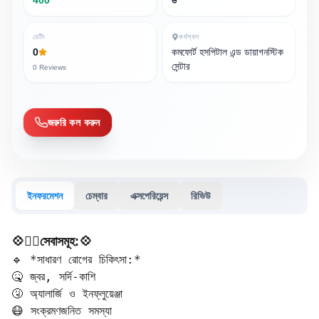
400
৬
রেটিং
কর্মস্থল
0
কমফোর্ট হসপিটাল এন্ড ডায়াগনস্টিক
সেন্টার
0
Reviews
জরুরি কল করুন
ইনফরমেশন
চেম্বার
এক্সপেরিয়েন্স
রিভিউ
💠🧑‍⚕️সেবাসমূহ:💠
🔹 *সাধারণ রোগের চিকিৎসা:*  

🤒 জ্বর, সর্দি-কাশি  

🤧 অ্যালার্জি ও ইনফ্লুয়েঞ্জা  

😷 সংক্রমণজনিত সমস্যা
