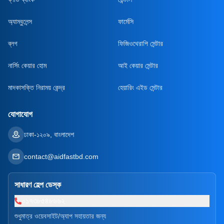
অ্যাম্বুলেন্স
ফার্মেসি
ব্লগ
ফিজিওথেরাপি সেন্টার
নার্সিং কেয়ার হোম
আই কেয়ার সেন্টার
মাদকাসক্তি নিরাময় কেন্দ্র
হেয়ারিং এইড সেন্টার
যোগাযোগ
ঢাকা-১২০৯, বাংলাদেশ
contact@aidfastbd.com
সাধারণ হেল্প ডেস্ক
০১৭৩৮৫৪৮৬৬২
শুধুমাত্র ওয়েবসাইট/অ্যাপ সহায়তার জন্য