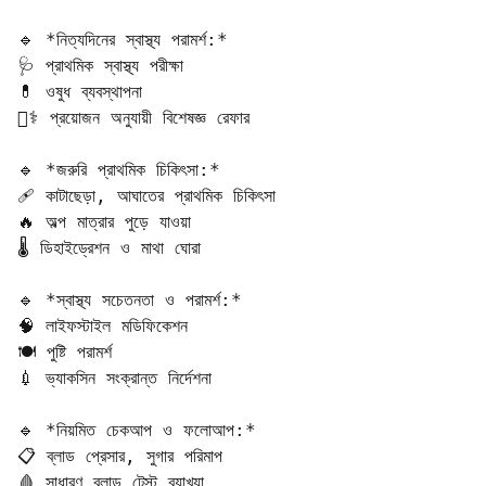
🔹 *নিত্যদিনের স্বাস্থ্য পরামর্শ:*  

🩺 প্রাথমিক স্বাস্থ্য পরীক্ষা  

💊 ওষুধ ব্যবস্থাপনা  

👨‍⚕️ প্রয়োজন অনুযায়ী বিশেষজ্ঞ রেফার

🔹 *জরুরি প্রাথমিক চিকিৎসা:*  

🩹 কাটাছেড়া, আঘাতের প্রাথমিক চিকিৎসা  

🔥 অল্প মাত্রার পুড়ে যাওয়া  

🌡️ ডিহাইড্রেশন ও মাথা ঘোরা

🔹 *স্বাস্থ্য সচেতনতা ও পরামর্শ:*  

🧠 লাইফস্টাইল মডিফিকেশন  

🍽️ পুষ্টি পরামর্শ  

💉 ভ্যাকসিন সংক্রান্ত নির্দেশনা

🔹 *নিয়মিত চেকআপ ও ফলোআপ:*  

📋 ব্লাড প্রেসার, সুগার পরিমাপ  

🩸 সাধারণ ব্লাড টেস্ট ব্যাখ্যা  
