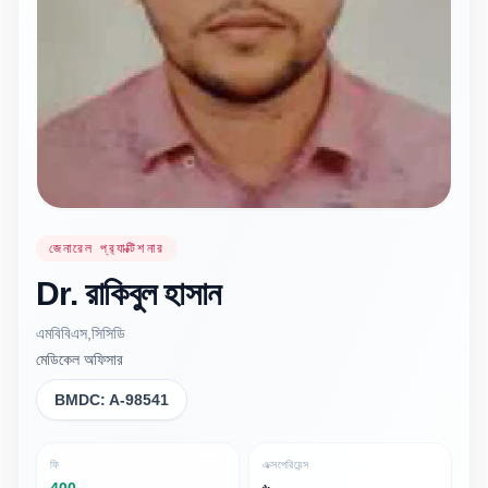
জেনারেল প্র‍্যাক্টিশনার
Dr.
রাকিবুল
হাসান
এমবিবিএস,সিসিডি
মেডিকেল অফিসার
BMDC:
A-98541
ফি
এক্সপেরিয়েন্স