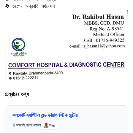
🔄 রোগের অগ্রগতি পর্যবেক্ষণ
চেম্বারের তথ্য
কমফোর্ট হসপিটাল এন্ড ডায়াগনস্টিক সেন্টার
কাউতলী, ব্রাহ্মণবাড়িয়া
Map