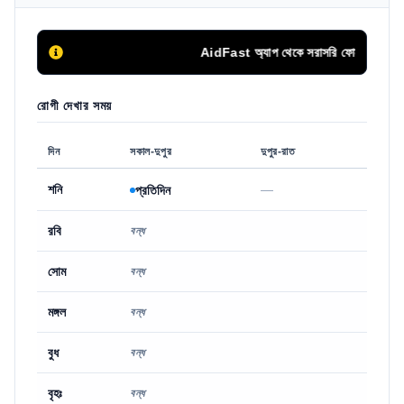
AidFast অ্যাপ থেকে সরাসরি ফোন কলের মাধ্যমে
রোগী দেখার সময়
দিন
সকাল-দুপুর
দুপুর-রাত
শনি
—
প্রতিদিন
রবি
বন্ধ
সোম
বন্ধ
মঙ্গল
বন্ধ
বুধ
বন্ধ
বৃহঃ
বন্ধ