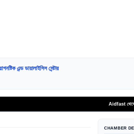
গনষ্টিক এন্ড ডায়ালাইসিস সেন্টার
Aidfast থেকে সরাসরি ফোন 
CHAMBER DE