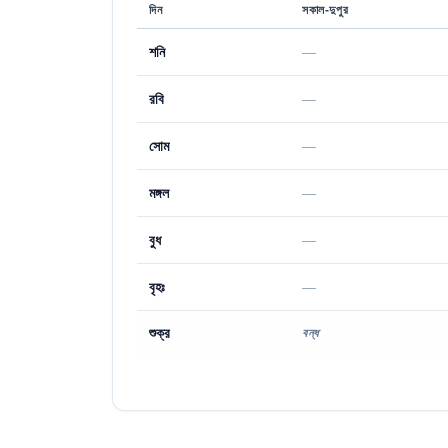
দিন
সকাল-দুপুর
শনি
—
রবি
—
সোম
—
মঙ্গল
—
বুধ
—
বৃহঃ
—
শুক্র
বন্ধ