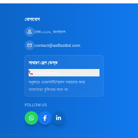
যোগাযোগ
ঢাকা-১২০৯, বাংলাদেশ
contact@aidfastbd.com
সাধারণ হেল্প ডেস্ক
০১৭৩৮৫৪৮৬৬২
শুধুমাত্র ওয়েবসাইট/অ্যাপ সহায়তার জন্য
ডাক্তারের বুকিংয়ের জন্য নয়
FOLLOW US