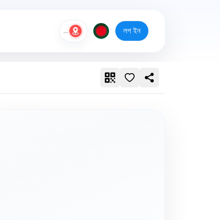
লগ ইন
...