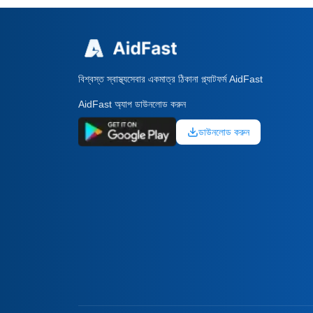
বিশ্বস্ত স্বাস্থ্যসেবার একমাত্র ঠিকানা প্ল্যাটফর্ম AidFast
AidFast অ্যাপ ডাউনলোড করুন
ডাউনলোড করুন