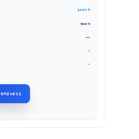
১০০০ ৳
৬০০ ৳
—
-
-
৪৬৭৫০৫২২