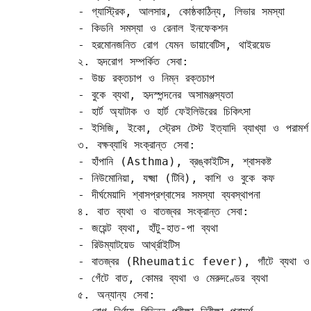
- গ্যাস্ট্রিক, আলসার, কোষ্ঠকাঠিন্য, লিভার সমস্যা  

- কিডনি সমস্যা ও রেনাল ইনফেকশন  

- হরমোনজনিত রোগ যেমন ডায়াবেটিস, থাইরয়েড  

২. হৃদরোগ সম্পর্কিত সেবা:

- উচ্চ রক্তচাপ ও নিম্ন রক্তচাপ  

- বুকে ব্যথা, হৃদস্পন্দনের অসামঞ্জস্যতা  

- হার্ট অ্যাটাক ও হার্ট ফেইলিউরের চিকিৎসা  

- ইসিজি, ইকো, স্ট্রেস টেস্ট ইত্যাদি ব্যাখ্যা ও পরামর্শ
৩. বক্ষব্যাধি সংক্রান্ত সেবা:

- হাঁপানি (Asthma), ব্রঙ্কাইটিস, শ্বাসকষ্ট  

- নিউমোনিয়া, যক্ষ্মা (টিবি), কাশি ও বুকে কফ  

- দীর্ঘমেয়াদি শ্বাসপ্রশ্বাসের সমস্যা ব্যবস্থাপনা  

৪. বাত ব্যথা ও বাতজ্বর সংক্রান্ত সেবা:

- জয়েন্ট ব্যথা, হাঁটু-হাত-পা ব্যথা  

- রিউম্যাটয়েড আর্থ্রাইটিস  

- বাতজ্বর (Rheumatic fever), গাঁটে ব্যথা ও ফ
- গেঁটে বাত, কোমর ব্যথা ও মেরুদণ্ডের ব্যথা  

৫. অন্যান্য সেবা:
