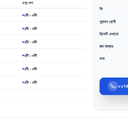
দুপুর-রাত
ফি
২টা - ৮টা
পুরাতন রোগী
২টা - ৮টা
রিপোর্ট দেখানো
২টা - ৮টা
রুম নাম্বার
২টা - ৮টা
তলা
২টা - ৮টা
২টা - ৮টা
০১৭