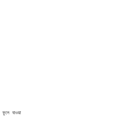
  

ুলে যাওয়া  
