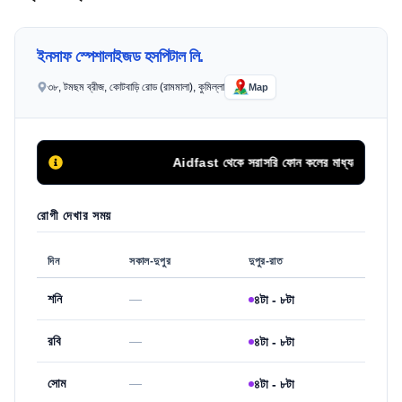
ইনসাফ স্পেশালাইজড হসপিটাল লি.
৩৮, টমছম ব্রীজ, কোটবাড়ি রোড (রামমালা), কুমিল্লা
Map
Aidfast থেকে সরাসরি ফোন কলের মাধ্যমে অথবা এপয়েন্টমেন
রোগী দেখার সময়
দিন
সকাল-দুপুর
দুপুর-রাত
শনি
—
৪টা - ৮টা
রবি
—
৪টা - ৮টা
সোম
—
৪টা - ৮টা