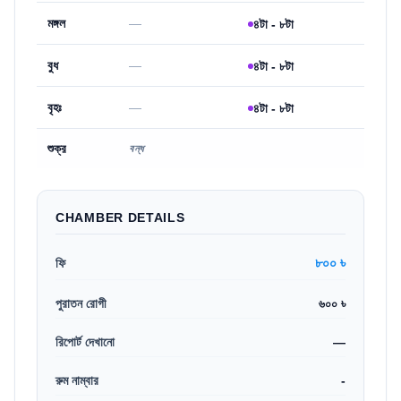
মঙ্গল
—
৪টা - ৮টা
বুধ
—
৪টা - ৮টা
বৃহঃ
—
৪টা - ৮টা
শুক্র
বন্ধ
CHAMBER DETAILS
৮০০ ৳
ফি
পুরাতন রোগী
৬০০ ৳
রিপোর্ট দেখানো
—
রুম নাম্বার
-