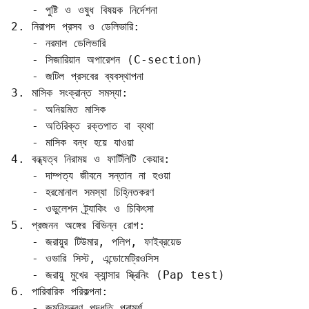
   - পুষ্টি ও ওষুধ বিষয়ক নির্দেশনা

2. নিরাপদ প্রসব ও ডেলিভারি:

   - নরমাল ডেলিভারি  

   - সিজারিয়ান অপারেশন (C-section)  

   - জটিল প্রসবের ব্যবস্থাপনা

3. মাসিক সংক্রান্ত সমস্যা:

   - অনিয়মিত মাসিক  

   - অতিরিক্ত রক্তপাত বা ব্যথা  

   - মাসিক বন্ধ হয়ে যাওয়া

4. বন্ধ্যত্ব নিরাময় ও ফার্টিলিটি কেয়ার:

   - দাম্পত্য জীবনে সন্তান না হওয়া  

   - হরমোনাল সমস্যা চিহ্নিতকরণ  

   - ওভুলেশন ট্র্যাকিং ও চিকিৎসা

5. প্রজনন অঙ্গের বিভিন্ন রোগ:

   - জরায়ুর টিউমার, পলিপ, ফাইব্রয়েড  

   - ওভারি সিস্ট, এন্ডোমেট্রিওসিস  

   - জরায়ু মুখের ক্যান্সার স্ক্রিনিং (Pap test)

6. পারিবারিক পরিকল্পনা:

   - জন্মনিয়ন্ত্রণ পদ্ধতি পরামর্শ  
