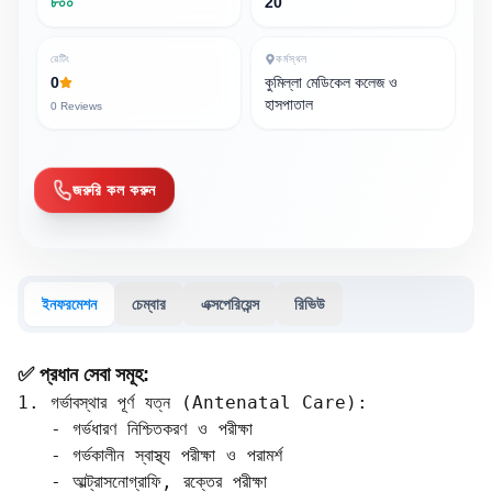
৮০০
20
রেটিং
কর্মস্থল
0
কুমিল্লা মেডিকেল কলেজ ও
হাসপাতাল
0
Reviews
জরুরি কল করুন
ইনফরমেশন
চেম্বার
এক্সপেরিয়েন্স
রিভিউ
✅ প্রধান সেবা সমূহ:
1. গর্ভাবস্থার পূর্ণ যত্ন (Antenatal Care):

   - গর্ভধারণ নিশ্চিতকরণ ও পরীক্ষা  

   - গর্ভকালীন স্বাস্থ্য পরীক্ষা ও পরামর্শ  

   - আল্ট্রাসনোগ্রাফি, রক্তের পরীক্ষা  
