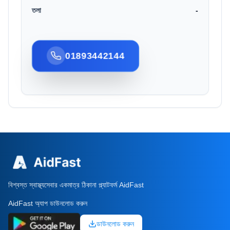
তলা
-
01893442144
বিশ্বস্ত স্বাস্থ্যসেবার একমাত্র ঠিকানা প্ল্যাটফর্ম AidFast
AidFast অ্যাপ ডাউনলোড করুন
ডাউনলোড করুন