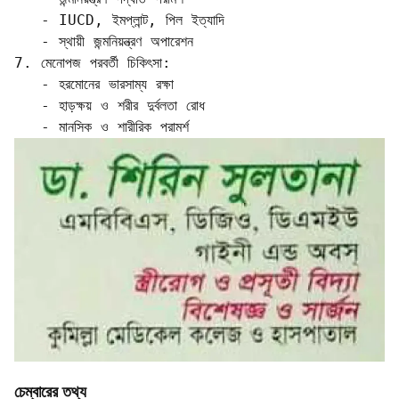
   - IUCD, ইমপ্লান্ট, পিল ইত্যাদি  

   - স্থায়ী জন্মনিয়ন্ত্রণ অপারেশন

7. মেনোপজ পরবর্তী চিকিৎসা:

   - হরমোনের ভারসাম্য রক্ষা  

   - হাড়ক্ষয় ও শরীর দুর্বলতা রোধ  

   - মানসিক ও শারীরিক পরামর্শ
চেম্বারের তথ্য