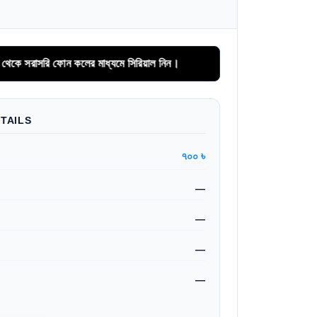
ি ফোন কলের মাধ্যমে সিরিয়াল নিন।
TAILS
৭০০ ৳
—
—
—
—