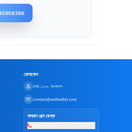
40958368
যোগাযোগ
ঢাকা-১২০৯, বাংলাদেশ
contact@aidfastbd.com
সাধারণ হেল্প ডেস্ক
০১৭৩৮৫৪৮৬৬২