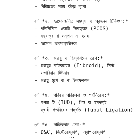
- পিরিয়ডের সময় তীব্র ব্যথা  

✅ *২. হরমোনজনিত সমস্যা ও প্রজনন চিকিৎসা:*

- পলিসিস্টিক ওভারি সিনড্রোম (PCOS)  

- বন্ধ্যাত্ব বা সন্তান না হওয়া  

- হরমোন ভারসাম্যহীনতা  

✅ *৩. জরায়ু ও ডিম্বাশয়ের রোগ:*

- জরায়ুর ফাইব্রয়েড (Fibroid), সিস্ট  

- ওভারিয়ান টিউমার  

- জরায়ু মুখে ঘা বা ইনফেকশন  

✅ *৪. পরিবার পরিকল্পনা ও গর্ভনিরোধ:*

- কপার টি (IUD), পিল বা ইমপ্লান্ট  

- স্থায়ী গর্ভনিরোধ পদ্ধতি (Tubal Ligation)  
✅ *৫. সার্জিক্যাল সেবা:*

- D&C, হিস্টেরোস্কপি, ল্যাপারোস্কপি  
