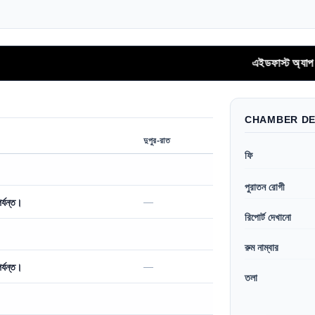
এইডফাস্ট অ্যাপ থেকে সরাসর
CHAMBER DE
দুপুর-রাত
ফি
পুরাতন রোগী
—
র্যন্ত।
রিপোর্ট দেখানো
রুম নাম্বার
—
র্যন্ত।
তলা