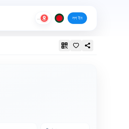
লগ ইন
...