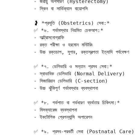
- জরায়ু অপসারণ (Hysterectomy)  

- স্কিন বা সার্ভিক্যাল বায়োপসি  

🤰 *প্রসূতি (Obstetrics) সেবা:*

✅ *৬. গর্ভাবস্থার নিয়মিত চেকআপ:*

- আল্ট্রাসনোগ্রাফি  

- রক্ত পরীক্ষা ও হরমোন মনিটরিং  

- উচ্চ রক্তচাপ, সুগার, রক্তস্বল্পতা ইত্যাদি পর্যবেক্ষণ  

✅ *৭. ডেলিভারি ও সন্তান প্রসব সেবা:*

- স্বাভাবিক ডেলিভারি (Normal Delivery)  

- সিজারিয়ান ডেলিভারি (C-section)

- উচ্চ ঝুঁকিপূর্ণ গর্ভাবস্থার ব্যবস্থাপনা  

✅ *৮. গর্ভপাত বা গর্ভধারণ ব্যর্থতার চিকিৎসা:*

- মিসক্যারেজ ব্যবস্থাপনা  

- ইকটোপিক প্রেগন্যান্সি অপারেশন  

✅ *৯. প্রসব-পরবর্তী সেবা (Postnatal Care)