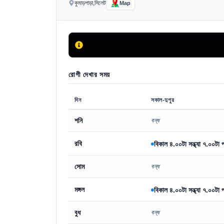
কুমাড়পাড়া,সিলেট
Map
রোগী দেখার সময়
দিন
সকাল-দুপুর
শনি
বন্ধ
রবি
বিকাল ৪.০০টা সন্ধ্যা ৭.০০টা প
সোম
বন্ধ
মঙ্গল
বিকাল ৪.০০টা সন্ধ্যা ৭.০০টা প
বুধ
বন্ধ