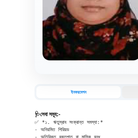
ইনফরমেশন
🩺সেবা সমূহ:-
✅ *১. ঋতুস্রাব সংক্রান্ত সমস্যা:*

- অনিয়মিত পিরিয়ড  

- অতিরিক্ত রক্তপাত বা মাসিক বন্ধ  
