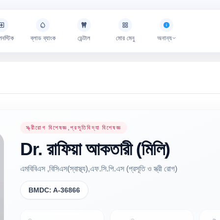
গনস্টিক
ব্লাড ব্যাংক
ডেন্টাল
মোর মেনু
অনান্য
স্ত্রীরোগ বিশেষজ্ঞ,প্রসূতিবিদ্যা বিশেষজ্ঞ
Dr.
রাফিয়া আকতারী
(মিলি)
এমবিবিএস ,বিসিএস(স্বাস্থ্য),এফ.সি.পি.এস (প্রসূতি ও স্ত্রী রোগ)
BMDC:
A-36866