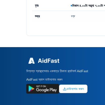
বৃহঃ
বিকাল ৪.০০টা সন্ধ্যা ৭.০০টা প
শুক্র
বন্ধ
বিশ্বস্ত স্বাস্থ্যসেবার একমাত্র ঠিকানা প্ল্যাটফর্ম AidFast
AidFast অ্যাপ ডাউনলোড করুন
ডাউনলোড করুন