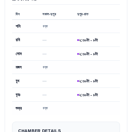
দিন
সকাল-দুপুর
দুপুর-রাত
শনি
বন্ধ
রবি
—
২:৩০টা - ৮টা
সোম
—
২:৩০টা - ৮টা
মঙ্গল
বন্ধ
বুধ
—
২:৩০টা - ৮টা
বৃহঃ
—
২:৩০টা - ৮টা
শুক্র
বন্ধ
CHAMBER DETAILS