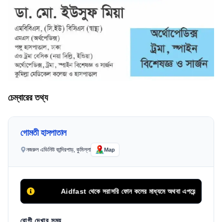
চেম্বারের তথ্য
গোমতী হাসপাতাল
নজরুল এভিনিউ কান্দিরপাড়, কুমিল্লা
Map
Aidfast থেকে সরাসরি ফোন কলের মাধ্যমে অথবা এপয়েন্টমেন্ট বাটনে ক্ল
রোগী দেখার সময়