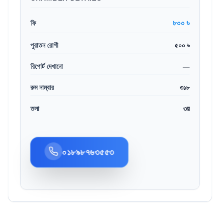
৮০০ ৳
ফি
পুরাতন রোগী
৫০০ ৳
রিপোর্ট দেখানো
—
রুম নাম্বার
৩১৮
তলা
৩য়
০১৮৯৮৭৬৩৫৫৩