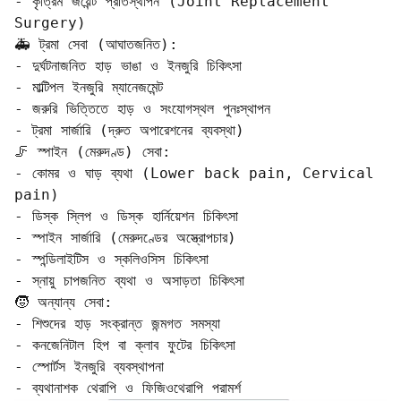
- কৃত্রিম জয়েন্ট প্রতিস্থাপন (Joint Replacement 
Surgery)

🚑 ট্রমা সেবা (আঘাতজনিত):

- দুর্ঘটনাজনিত হাড় ভাঙা ও ইনজুরি চিকিৎসা

- মাল্টিপল ইনজুরি ম্যানেজমেন্ট

- জরুরি ভিত্তিতে হাড় ও সংযোগস্থল পুনঃস্থাপন

- ট্রমা সার্জারি (দ্রুত অপারেশনের ব্যবস্থা)

🦵 স্পাইন (মেরুদণ্ড) সেবা:

- কোমর ও ঘাড় ব্যথা (Lower back pain, Cervical 
pain)

- ডিস্ক স্লিপ ও ডিস্ক হার্নিয়েশন চিকিৎসা

- স্পাইন সার্জারি (মেরুদণ্ডের অস্ত্রোপচার)

- স্পন্ডিলাইটিস ও স্কলিওসিস চিকিৎসা

- স্নায়ু চাপজনিত ব্যথা ও অসাড়তা চিকিৎসা

🧒 অন্যান্য সেবা:

- শিশুদের হাড় সংক্রান্ত জন্মগত সমস্যা

- কনজেনিটাল হিপ বা ক্লাব ফুটের চিকিৎসা

- স্পোর্টস ইনজুরি ব্যবস্থাপনা

- ব্যথানাশক থেরাপি ও ফিজিওথেরাপি পরামর্শ