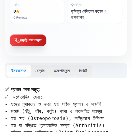
রেটিং
কর্মস্থল
0
কুমিল্লা মেডিকেল কলেজ ও
হাসপাতাল
0
Reviews
জরুরি কল করুন
ইনফরমেশন
চেম্বার
এক্সপেরিয়েন্স
রিভিউ
✅ প্রধান সেবা সমূহ:
🦴 অর্থোপেডিক্স সেবা:

- হাড়ের ফ্র্যাকচার ও ভাঙা হাড় সঠিক স্থাপন ও সার্জারি

- জয়েন্ট (হাঁটু, কাঁধ, কনুই) ব্যথা ও বাতজনিত সমস্যা

- হাড় ক্ষয় (Osteoporosis), অস্থিরোগ চিকিৎসা

- হাড় বা সন্ধিতে প্রদাহজনিত সমস্যা (Arthritis)
