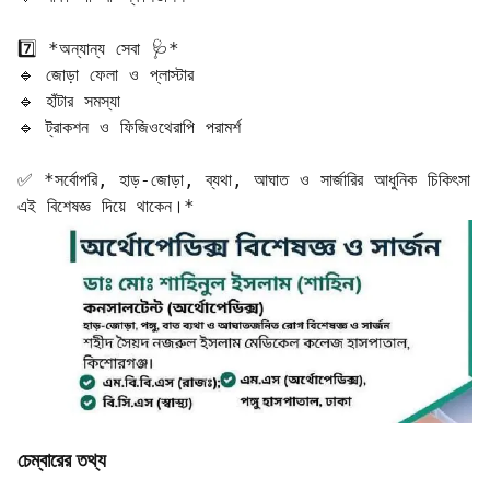
7️⃣ *অন্যান্য সেবা 🩺*  

🔹 জোড়া ফেলা ও প্লাস্টার  

🔹 হাঁটার সমস্যা  

🔹 ট্রাকশন ও ফিজিওথেরাপি পরামর্শ

✅ *সর্বোপরি, হাড়-জোড়া, ব্যথা, আঘাত ও সার্জারির আধুনিক চিকিৎসা 
এই বিশেষজ্ঞ দিয়ে থাকেন।*
চেম্বারের তথ্য