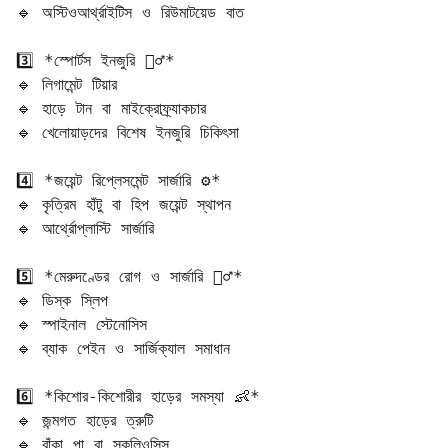
🔹 অস্টিওআর্থ্রাইটিস ও রিউমাটয়েড বাত  

3️⃣ *স্পোর্টস ইনজুরি 🏃‍♂️*  

🔹 লিগামেন্ট টিয়ার  

🔹 হাড়ে টান বা মাইক্রোফ্র্যাকচার  

🔹 খেলোয়াড়দের বিশেষ ইনজুরি চিকিৎসা  

4️⃣ *জয়েন্ট রিপ্লেসমেন্ট সার্জারি ⚙️*  

🔹 কৃত্রিম হাঁটু বা হিপ জয়েন্ট স্থাপন  

🔹 আর্থ্রোপ্লাস্টি সার্জারি  

5️⃣ *মেরুদণ্ডের রোগ ও সার্জারি 🧍‍♂️*  

🔹 ডিস্ক স্লিপ  

🔹 স্পাইনাল স্টেনোসিস  

🔹 ব্যাক পেইন ও সার্জিক্যাল সমাধান  

6️⃣ *কিশোর-কিশোরীর হাড়ের সমস্যা 👶*  

🔹 জন্মগত হাড়ের ত্রুটি  

🔹 বাঁকা পা বা স্কলিওসিস  
