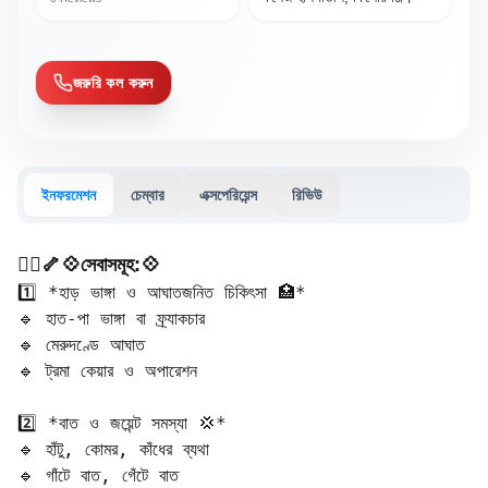
জরুরি কল করুন
ইনফরমেশন
চেম্বার
এক্সপেরিয়েন্স
রিভিউ
🧑‍⚕️🦴💠সেবাসমূহ:💠
1️⃣ *হাড় ভাঙ্গা ও আঘাতজনিত চিকিৎসা 🏥*  

🔹 হাত-পা ভাঙ্গা বা ফ্র্যাকচার  

🔹 মেরুদণ্ডে আঘাত  

🔹 ট্রমা কেয়ার ও অপারেশন  

2️⃣ *বাত ও জয়েন্ট সমস্যা 💢*  

🔹 হাঁটু, কোমর, কাঁধের ব্যথা  

🔹 গাঁটে বাত, গেঁটে বাত  
