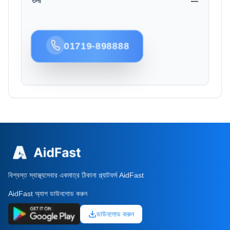
তলা
—
01719-898888
বিশ্বস্ত স্বাস্থ্যসেবার একমাত্র ঠিকানা প্ল্যাটফর্ম AidFast
AidFast অ্যাপ ডাউনলোড করুন
ডাউনলোড করুন