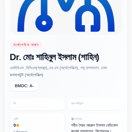
অর্থোপেডিক সার্জন
Dr.
মোঃ শাহিনুল ইসলাম
(শাহিন)
এমবিবিএস ,বিসিএস(স্বাস্থ্য),এম.এস (অর্থোপেডিক্স), পঙ্গু হাসপাতাল, ঢাকা
কনসালটেন্ট (অর্থোপেডিক্স)
BMDC:
A-
ফি
এক্সপেরিয়েন্স
রেটিং
কর্মস্থল
0
শহীদ সৈয়দ নজরুল ইসলাম মেডিকেল
কলেজ হাসপাতাল, কিশোরগঞ্জ।
0
Reviews