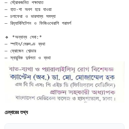
– স্ট্রোকজনিত পক্ষাঘাত  

– হাত-পা অবশ হয়ে যাওয়া  

– চলাফেরা ও ভারসাম্য সমস্যা  

– রিহ্যাবিলিটেশন ও ফিজিওথেরাপি পরামর্শ

🔹 *অন্যান্য সেবা:*  

– স্পাইন/মেরুদণ্ড ব্যথা  

– ফ্রোজেন শোল্ডার  

– স্নায়ুবিক দুর্বলতা ও ব্যথা
চেম্বারের তথ্য