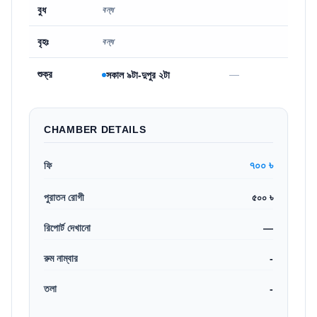
বুধ
বন্ধ
বৃহঃ
বন্ধ
শুক্র
—
সকাল ৯টা-দুপুর ২টা
CHAMBER DETAILS
৭০০ ৳
ফি
পুরাতন রোগী
৫০০ ৳
রিপোর্ট দেখানো
—
রুম নাম্বার
-
তলা
-