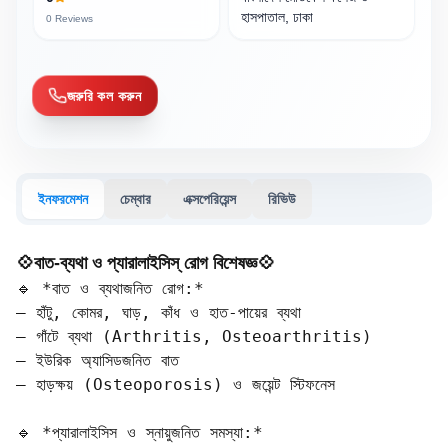
হাসপাতাল, ঢাকা
0
Reviews
জরুরি কল করুন
ইনফরমেশন
চেম্বার
এক্সপেরিয়েন্স
রিভিউ
💠বাত-ব্যথা ও প্যারালাইসিস্ রোগ বিশেষজ্ঞ💠
🔹 *বাত ও ব্যথাজনিত রোগ:*  

– হাঁটু, কোমর, ঘাড়, কাঁধ ও হাত-পায়ের ব্যথা  

– গাঁটে ব্যথা (Arthritis, Osteoarthritis)  

– ইউরিক অ্যাসিডজনিত বাত  

– হাড়ক্ষয় (Osteoporosis) ও জয়েন্ট স্টিফনেস

🔹 *প্যারালাইসিস ও স্নায়ুজনিত সমস্যা:*  
