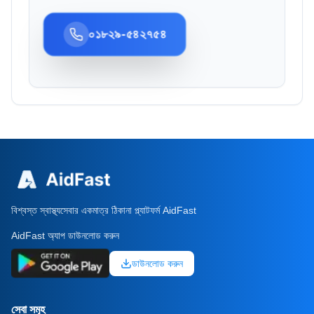
০১৮২৯-৫৪২৭৫৪
বিশ্বস্ত স্বাস্থ্যসেবার একমাত্র ঠিকানা প্ল্যাটফর্ম AidFast
AidFast অ্যাপ ডাউনলোড করুন
ডাউনলোড করুন
সেবা সমূহ