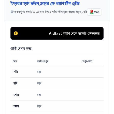
ইস্কয়ার ল্যাব ডক্টরস্ চেম্বার এন্ড ডায়াগনষ্টিক সেন্টার
সমবায় সুপার মার্কেট-৩, ৩য় তলা, লিফ্ট-২ শহীদ শহীদুল্লাহ কায়সার সড়ক, ফেনী
Map
Aidfast অ্যাপ থেকে সরাসরি ফোনকলের মাধ্যমে অথবা অন
রোগী দেখার সময়
দিন
সকাল-দুপুর
দুপুর-রাত
শনি
বন্ধ
রবি
বন্ধ
সোম
বন্ধ
মঙ্গল
বন্ধ