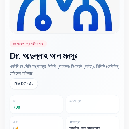
জেনারেল প্র‍্যাক্টিশনার
Dr.
আব্দুল্লাহ আল
মনসুর
এমবিবিএস ,বিসিএস(স্বাস্থ্য),সিসিডি (বারডেম) সিএমইউ (আল্ট্রা), পিজিটি (মেডিসিন)
মেডিকেল অফিসার
BMDC:
A-
ফি
এক্সপেরিয়েন্স
700
রেটিং
কর্মস্থল
0
আধুনিক সদর হাসপাতাল,