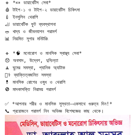
🔹 *🍬 ডায়াবেটিস সেবা*  

🩸 টাইপ-১ ও টাইপ-২ ডায়াবেটিস চিকিৎসা  

💉 ইনসুলিন থেরাপি  

🦶 ডায়াবেটিক ফুট ব্যবস্থাপনা  

🥗 খাদ্য ও জীবনযাপন পরামর্শ  

📊 নিয়মিত সুগার মনিটরিং  

🔹 *🧠 মনোরোগ ও মানসিক স্বাস্থ্য সেবা*  

😞 অবসাদ, উদ্বেগ, দুশ্চিন্তা  

🧘 ঘুমের সমস্যা, প্যানিক অ্যাটাক  

🧑‍⚕️ ব্যাক্তিত্বজনিত সমস্যা  

💊 মানসিক রোগের ওষুধ ও থেরাপি  

🚫 মাদকাসক্তি নিরাময় পরামর্শ  

✅ *আপনার শরীর ও মানসিক সুস্থতা—একসাথে গুরুত্ব দিন!*  

📞 প্রয়োজনে পরামর্শ নিন অভিজ্ঞ বিশেষজ্ঞের কাছ থেকে।