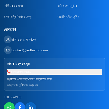
নার্সিং কেয়ার হোম
আই কেয়ার সেন্টার
মাদকাসক্তি নিরাময় কেন্দ্র
হেয়ারিং এইড সেন্টার
যোগাযোগ
ঢাকা-১২০৯, বাংলাদেশ
contact@aidfastbd.com
সাধারণ হেল্প ডেস্ক
০১৭৩৮৫৪৮৬৬২
শুধুমাত্র ওয়েবসাইট/অ্যাপ সহায়তার জন্য
ডাক্তারের বুকিংয়ের জন্য নয়
FOLLOW US