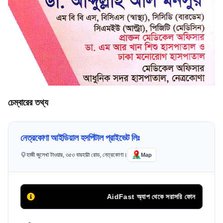
চেম্বারের তথ্য
নেত্রকোণা আইডিয়াল হসপিটাল প্রাইভেট লিঃ
হাজী জুলেখা টাওয়ার, ৩৫৩ বারহাট্টা রোড, নেত্রকোণা।
Map
AidFast অ্যাপ থেকে সরাসরি ফোন কলের মাধ্যমে 