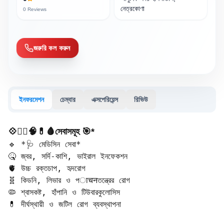
নেত্রকোণা
0
Reviews
জরুরি কল করুন
ইনফরমেশন
চেম্বার
এক্সপেরিয়েন্স
রিভিউ
💠🧑‍⚕️🧠💊🩸সেবাসমূহ 🎯*
🔹 *🩺 মেডিসিন সেবা*  

🤒 জ্বর, সর্দি-কাশি, ভাইরাল ইনফেকশন  

🫀 উচ্চ রক্তচাপ, হৃদরোগ  

🧬 কিডনি, লিভার ও পाचनতন্ত্রের রোগ  

🦠 শ্বাসকষ্ট, হাঁপানি ও টিউবারকুলোসিস  

💊 দীর্ঘস্থায়ী ও জটিল রোগ ব্যবস্থাপনা  
