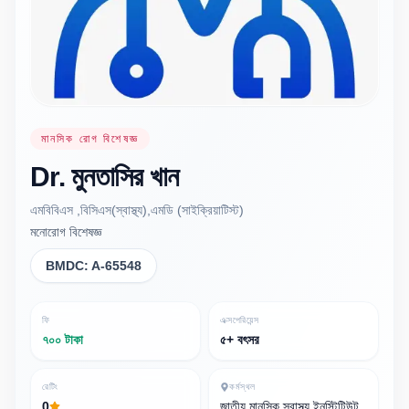
মানসিক রোগ বিশেষজ্ঞ
Dr.
মুনতাসির
খান
এমবিবিএস ,বিসিএস(স্বাস্থ্য),এমডি (সাইক্রিয়াটিস্ট)
মনোরোগ বিশেষজ্ঞ
BMDC:
A-65548
ফি
এক্সপেরিয়েন্স
৭০০ টাকা
৫+ বৎসর
রেটিং
কর্মস্থল
0
জাতীয় মানসিক স্বাস্থ্য ইনস্টিটিউট,