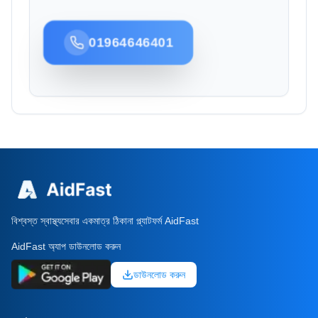
01964646401
বিশ্বস্ত স্বাস্থ্যসেবার একমাত্র ঠিকানা প্ল্যাটফর্ম AidFast
AidFast অ্যাপ ডাউনলোড করুন
ডাউনলোড করুন