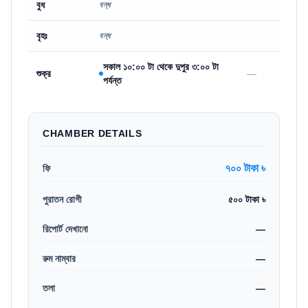
বুধ
বন্ধ
বৃহঃ
বন্ধ
সকাল ১০:০০ টা থেকে দুপুর ৩:০০ টা
শুক্র
—
পর্যন্ত
CHAMBER DETAILS
৭০০ টাকা ৳
ফি
পুরাতন রোগী
৫০০ টাকা ৳
রিপোর্ট দেখানো
—
রুম নাম্বার
—
তলা
—