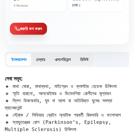
ঢাকা।
0
Reviews
জরুরি কল করুন
ইনফরমেশন
চেম্বার
এক্সপেরিয়েন্স
রিভিউ
সেবা সমূহ:
🔸 মাথা ঘোরা, মাথাব্যথা, মাইগ্রেন ও ক্লাস্টার হেডেক চিকিৎসা

🔹 স্মৃতি হারানো, আলঝেইমার ও ডিমেনশিয়া রোগীদের মূল্যায়ন

🔸 স্লিপ ডিজঅর্ডার, ঘুম না আসা বা অতিরিক্ত ঘুমের সমস্যা 
ম্যানেজমেন্ট

🔹 স্ট্রোক / সিভিয়ার ব্রেইন অ্যাটাক পরবর্তী রিকভারি ও ফলোআপ

🔸 স্নায়ুতন্ত্রের রোগ (Parkinson’s, Epilepsy, 
Multiple Sclerosis) চিকিৎসা
