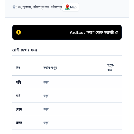
১৭৪, তুলাসার, শরীয়তপুর সদর, শরীয়তপুর
Map
Aidfast অ্যাপ থেকে সরাসরি ফোনকলের মাধ্যমে
রোগী দেখার সময়
দুপুর-
দিন
সকাল-দুপুর
রাত
শনি
বন্ধ
রবি
বন্ধ
সোম
বন্ধ
মঙ্গল
বন্ধ