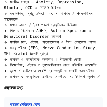
🔹 মানসিক স্বাস্থ্য — Anxiety, Depression, 
Bipolar, OCD ও PTSD চিকিৎসা

🔸 কনফিউশন, স্নায়ু দুর্বলতা, হাত-পা ঝিনঝিন / প্যারালাইসিস 
ম্যানেজমেন্ট

🔹 মাথার আঘাত / ট্রমা পরবর্তী স্নায়ুবিষয়ক চিকিৎসা

🔸 শিশু ও কিশোরদের ADHD, Autism Spectrum ও 
Behavioral Disorder চিকিৎসা

🔹 মানসিক চাপ, স্ট্রেস, হাইপারটেনশন ও স্লিপ প্রোব্লেম পরামর্শ

🔸 স্নায়ু পরীক্ষা (EEG, Nerve Conduction Study, 
MRI Brain) রিপোর্ট ব্যাখ্যা

🔹 মানসিক ও স্নায়ুবিষয়ক ফলোআপ ও দীর্ঘমেয়াদী কেয়ার

🔸 ডিমেনশিয়া, স্ট্রোক বা ন্যুরোলজিক্যাল রোগে পরিবারিক কাউন্সেলিং

🔹 ড্রাগ / মেডিকেশন থেরাপি ম্যানেজমেন্ট ও সেফটি কনসালটেশন

🔸 মানসিক ও স্নায়ুবিষয়ক রোগীদের গোপনীয়তা সহ চিকিৎসা প্রদান ✅
চেম্বারের তথ্য
ফাতেমা মেডিকেল সেন্টার