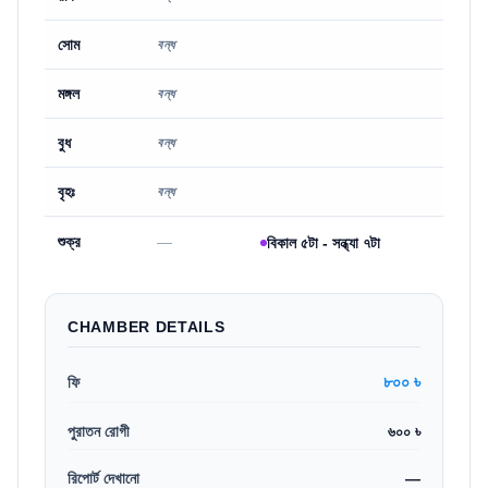
সোম
বন্ধ
মঙ্গল
বন্ধ
বুধ
বন্ধ
বৃহঃ
বন্ধ
শুক্র
—
বিকাল ৫টা - সন্ধ্যা ৭টা
CHAMBER DETAILS
৮০০ ৳
ফি
পুরাতন রোগী
৬০০ ৳
রিপোর্ট দেখানো
—