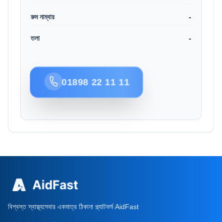
রুম নাম্বার
-
তলা
-
01898 22 11 11
বিশ্বস্ত স্বাস্থ্যসেবার একমাত্র ঠিকানা প্ল্যাটফর্ম AidFast