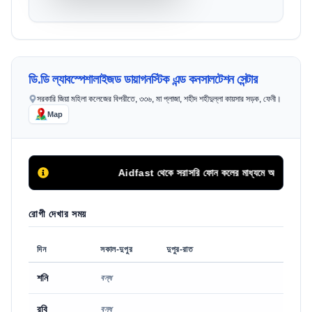
ডি.ডি ল্যাবস্পেশালাইজড ডায়াগনস্টিক এন্ড কনসালটেশন সেন্টার
সরকারি জিয়া মহিলা কলেজের বিপরীতে, ৩৩৬, মা প্লাজা, শহীদ শহীদুল্লা কায়সার সড়ক, ফেনী।
Map
Aidfast থেকে সরাসরি ফোন কলের মাধ্যমে অথবা এপয়েন্টমেন্ট ব
রোগী দেখার সময়
দিন
সকাল-দুপুর
দুপুর-রাত
শনি
বন্ধ
রবি
বন্ধ