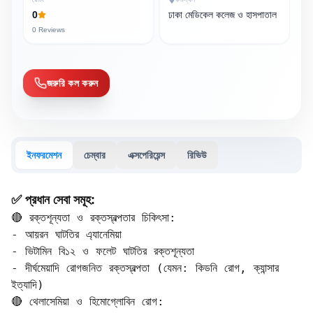
0
ঢাকা মেডিকেল কলেজ ও হাসপাতাল
0
Reviews
জরুরি কল করুন
ইনফরমেশন
চেম্বার
এক্সপেরিয়েন্স
রিভিউ
✅ প্রধান সেবা সমূহ:
🔴 রক্তশূন্যতা ও রক্তস্বল্পতার চিকিৎসা: 

- আয়রন ঘাটতির এ্যানেমিয়া  

- ভিটামিন বি১২ ও ফলেট ঘাটতির রক্তশূন্যতা  

- দীর্ঘমেয়াদি রোগজনিত রক্তস্বল্পতা (যেমন: কিডনি রোগ, ক্যান্সার 
ইত্যাদি)

🔴 থেলাসেমিয়া ও হিমোগ্লোবিন রোগ: 
