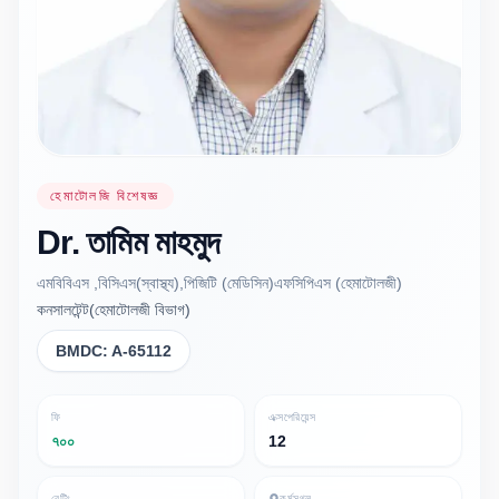
হেমাটোলজি বিশেষজ্ঞ
Dr.
তামিম
মাহমুদ
এমবিবিএস ,বিসিএস(স্বাস্থ্য),পিজিটি (মেডিসিন)এফসিপিএস (হেমাটোলজী)
কনসালটেন্ট(হেমাটোলজী বিভাগ)
BMDC:
A-65112
ফি
এক্সপেরিয়েন্স
৭০০
12
রেটিং
কর্মস্থল