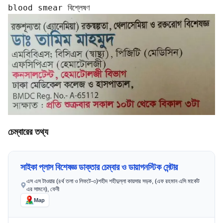
blood smear বিশ্লেষণ
চেম্বারের তথ্য
সাইকা প্লাস বিশেষজ্ঞ ডাক্তার চেম্বার ও ডায়াগনস্টিক সেন্টার
এস এস টাওয়ার (৪র্থ তলা ও লিফটে-৩)শহীদ শহীদুল্লা কায়সার সড়ক, (এফ রহমান এসি মার্কেট
এর সামনে), ফেনী
Map