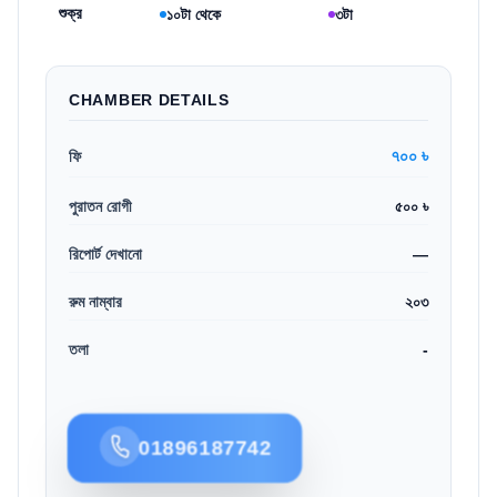
শুক্র
১০টা থেকে
৩টা
CHAMBER DETAILS
৭০০ ৳
ফি
পুরাতন রোগী
৫০০ ৳
রিপোর্ট দেখানো
—
রুম নাম্বার
২০৩
তলা
-
01896187742