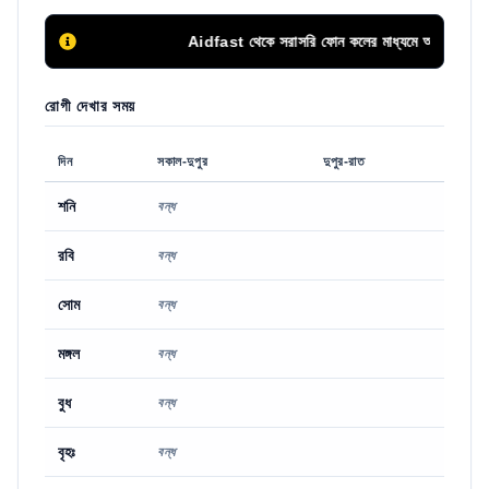
Aidfast থেকে সরাসরি ফোন কলের মাধ্যমে অথবা এপয়েন্টমেন্ট ব
রোগী দেখার সময়
দিন
সকাল-দুপুর
দুপুর-রাত
শনি
বন্ধ
রবি
বন্ধ
সোম
বন্ধ
মঙ্গল
বন্ধ
বুধ
বন্ধ
বৃহঃ
বন্ধ