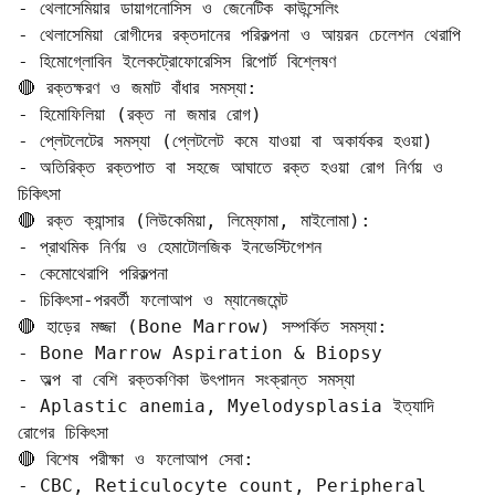
- থেলাসেমিয়ার ডায়াগনোসিস ও জেনেটিক কাউন্সেলিং  

- থেলাসেমিয়া রোগীদের রক্তদানের পরিকল্পনা ও আয়রন চেলেশন থেরাপি  

- হিমোগ্লোবিন ইলেকট্রোফোরেসিস রিপোর্ট বিশ্লেষণ

🔴 রক্তক্ষরণ ও জমাট বাঁধার সমস্যা: 

- হিমোফিলিয়া (রক্ত না জমার রোগ)  

- প্লেটলেটের সমস্যা (প্লেটলেট কমে যাওয়া বা অকার্যকর হওয়া)  

- অতিরিক্ত রক্তপাত বা সহজে আঘাতে রক্ত হওয়া রোগ নির্ণয় ও 
চিকিৎসা

🔴 রক্ত ক্যান্সার (লিউকেমিয়া, লিম্ফোমা, মাইলোমা):

- প্রাথমিক নির্ণয় ও হেমাটোলজিক ইনভেস্টিগেশন  

- কেমোথেরাপি পরিকল্পনা  

- চিকিৎসা-পরবর্তী ফলোআপ ও ম্যানেজমেন্ট

🔴 হাড়ের মজ্জা (Bone Marrow) সম্পর্কিত সমস্যা:

- Bone Marrow Aspiration & Biopsy  

- অল্প বা বেশি রক্তকণিকা উৎপাদন সংক্রান্ত সমস্যা  

- Aplastic anemia, Myelodysplasia ইত্যাদি 
রোগের চিকিৎসা

🔴 বিশেষ পরীক্ষা ও ফলোআপ সেবা: 

- CBC, Reticulocyte count, Peripheral 