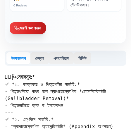
মৌলভীবাজার।
0
Reviews
জরুরি কল করুন
ইনফরমেশন
চেম্বার
এক্সপেরিয়েন্স
রিভিউ
🧑‍⚕️🩺সেবাসমূহ:*
✅ *১. গলব্লাডার ও পিত্তথলির সার্জারি:*

- পিত্তথলিতে পাথর হলে ল্যাপারোস্কোপিক *চোলেসিস্টেকটমি 
(Gallbladder Removal)*  

- পিত্তনালিতে ব্লক বা ইনফেকশন  

---

✅ *২. এপেন্ডিক্স সার্জারি:*

- *ল্যাপারোস্কোপিক অ্যাপেন্ডিকটমি* (Appendix অপসারণ)  
