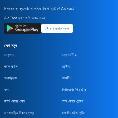
বিশ্বস্ত স্বাস্থ্যসেবার একমাত্র ঠিকানা প্ল্যাটফর্ম AidFast
AidFast অ্যাপ ডাউনলোড করুন
ডাউনলোড করুন
সেবা সমূহ
ডাক্তার
ডায়াগনস্টিক
ব্লাড ব্যাংক
ডেন্টাল
অ্যাম্বুলেন্স
ফার্মেসি
ব্লগ
ফিজিওথেরাপি সেন্টার
নার্সিং কেয়ার হোম
আই কেয়ার সেন্টার
মাদকাসক্তি নিরাময় কেন্দ্র
হেয়ারিং এইড সেন্টার