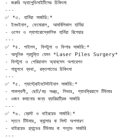
- জরুরি অ্যাপেন্ডিসাইটিসের চিকিৎসা  

---

✅ *৩. হার্নিয়া সার্জারি:*

- ইনগুইনাল, ফেমোরাল, আমবিলিকাল হার্নিয়া  

- ওপেন ও ল্যাপারোস্কোপিক হার্নিয়া রিপেয়ার  

---

✅ *৪. পাইলস, ফিস্টুলা ও ফিশার সার্জারি:*

- আধুনিক প্রযুক্তি যেমন *Laser Piles Surgery*  

- ফিস্টুলা ও পেরিয়ানাল অ্যাবসেস অপারেশন  

- পায়ুপথে ব্যথা, রক্তপাতের চিকিৎসা  

---

✅ *৫. গ্যাস্ট্রোইনটেস্টাইনাল সার্জারি:*

- পাকস্থলী, ছোট/বড় অন্ত্র, লিভার, প্যানক্রিয়াসে টিউমার  

- ওজন কমানোর জন্য ব্যারিয়াট্রিক সার্জারি  

---

✅ *৬. ব্রেস্ট ও থাইরয়েড সার্জারি:*

- স্তনে টিউমার, ক্যান্সার বা সিস্ট অপসারণ  

- থাইরয়েড গ্ল্যান্ডের টিউমার বা গলগন্ড সার্জারি  

---
