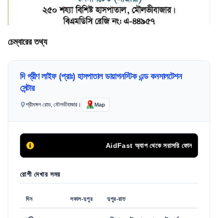
চেম্বারের তথ্য
দি গ্রীণ লাইফ (প্রাঃ) হাসপাতাল ডায়াগনস্টিক এন্ড কনসালটেশন
সেন্টার
শ্রীমঙ্গল রোড, মৌলভীবাজার।
Map
AidFast অ্যাপ থেকে সরাসরি ফোন কলের মাধ্যমে 
রোগী দেখার সময়
দিন
সকাল-দুপুর
দুপুর-রাত