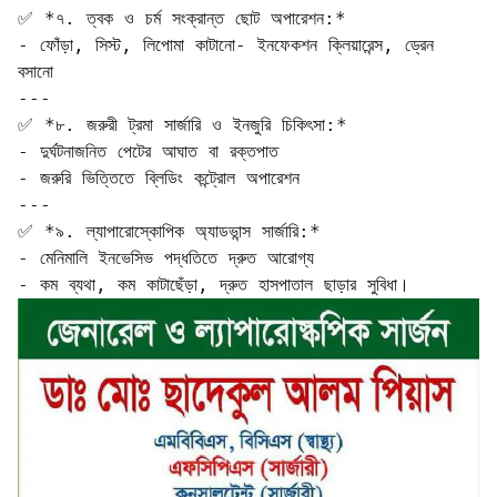
✅ *৭. ত্বক ও চর্ম সংক্রান্ত ছোট অপারেশন:*

- ফোঁড়া, সিস্ট, লিপোমা কাটানো- ইনফেকশন ক্লিয়ারেন্স, ড্রেন 
বসানো  

---

✅ *৮. জরুরী ট্রমা সার্জারি ও ইনজুরি চিকিৎসা:*

- দুর্ঘটনাজনিত পেটের আঘাত বা রক্তপাত  

- জরুরি ভিত্তিতে ব্লিডিং কন্ট্রোল অপারেশন  

---

✅ *৯. ল্যাপারোস্কোপিক অ্যাডভান্স সার্জারি:*

- মেনিমালি ইনভেসিভ পদ্ধতিতে দ্রুত আরোগ্য  

- কম ব্যথা, কম কাটাছেঁড়া, দ্রুত হাসপাতাল ছাড়ার সুবিধা।