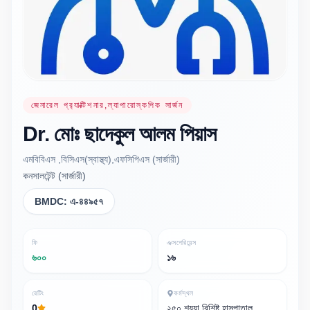
জেনারেল প্র‍্যাক্টিশনার,ল্যাপারোস্কপিক সার্জন
Dr.
মোঃ ছাদেকুল আলম
পিয়াস
এমবিবিএস ,বিসিএস(স্বাস্থ্য),এফসিপিএস (সার্জারী)
কনসালটেন্ট (সার্জারী)
BMDC:
এ-৪৪৯৫৭
ফি
এক্সপেরিয়েন্স
৬০০
১৬
রেটিং
কর্মস্থল
0
২৫০ শয্যা বিশিষ্ট হাসপাতাল,