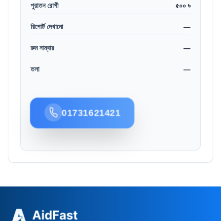
পুরাতন রোগী
৫০০ ৳
রিপোর্ট দেখানো
—
রুম নাম্বার
—
তলা
—
01731621421