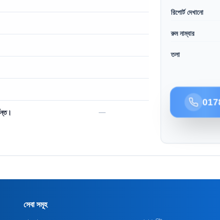
রিপোর্ট দেখানো
রুম নাম্বার
তলা
017
—
যন্ত।
সেবা সমূহ