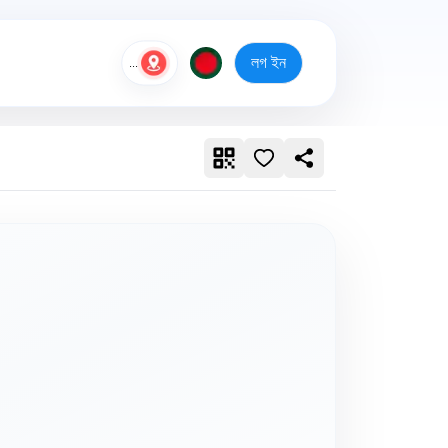
লগ ইন
...