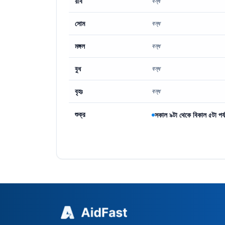
রবি
বন্ধ
সোম
বন্ধ
মঙ্গল
বন্ধ
বুধ
বন্ধ
বৃহঃ
বন্ধ
শুক্র
সকাল ৯টা থেকে বিকাল ৫টা পর্