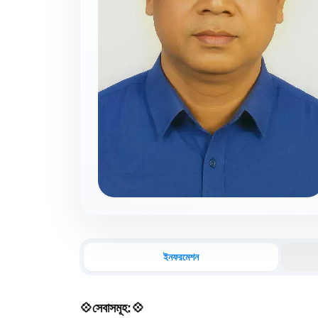
ইনফরমেশন
💠সেবাসমূহ:💠