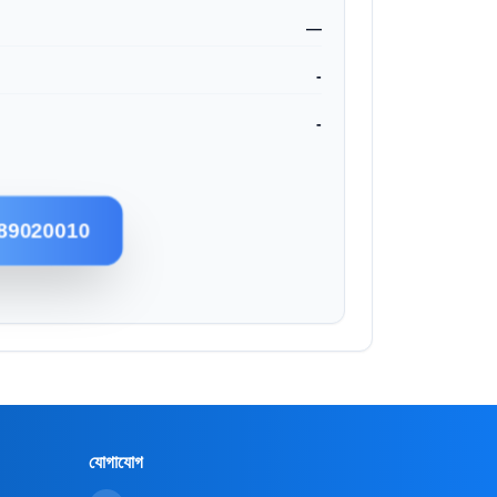
—
-
-
89020010
যোগাযোগ