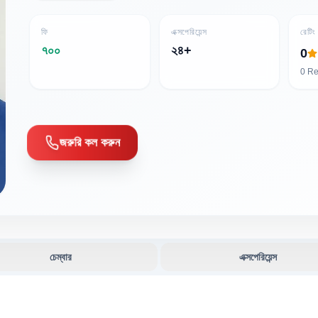
ফি
এক্সপেরিয়েন্স
রেটিং
৭০০
২৪+
0
0
Re
জরুরি কল করুন
চেম্বার
এক্সপেরিয়েন্স