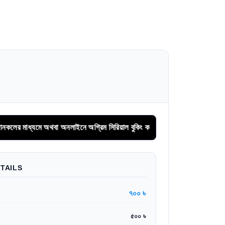
যমে অথবা অনলাইনে অগ্রিম সিরিয়াল বুকিং করুন।
TAILS
৭০০ ৳
৫০০ ৳