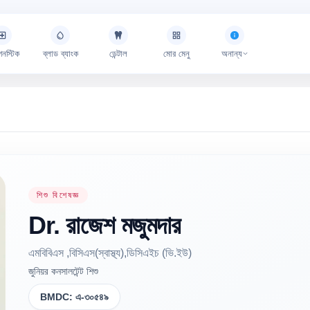
গনস্টিক
ব্লাড ব্যাংক
ডেন্টাল
মোর মেনু
অনান্য
শিশু বিশেষজ্ঞ
Dr.
রাজেশ
মজুমদার
এমবিবিএস ,বিসিএস(স্বাস্থ্য),ডিসিএইচ (ভি.ইউ)
জুনিয়র কনসালটেন্ট শিশু
BMDC:
এ-৩০৫৪৯