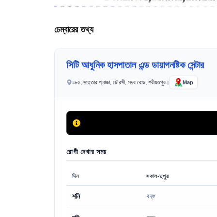
চেম্বারের তথ্য
সিটি আধুনিক হাসপাতাল এন্ড ডায়াগনষ্টিক সেন্টার
১৮৫, সাত্তার প্লাজা, চৌরঙ্গী, সদর রোড, শরীয়তপুর।
Map
রোগী দেখার সময়
দিন
সকাল-দুপুর
শনি
বন্ধ