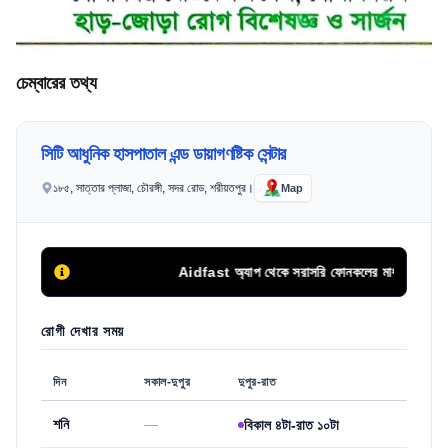
চেম্বারের তথ্য
সিটি আধুনিক হাসপাতাল এন্ড ডায়াগণষ্টিক সেন্টার
১৮৫, সাত্তার প্লাজা, চৌরঙ্গী, সদর রোড, শরীয়তপুর।
Map
Aidfast অ্যাপ থেকে সরাসরি ফোনকলের মাধ্যমে অথবা অনলা
রোগী দেখার সময়
দিন
সকাল-দুপুর
দুপুর-রাত
শনি
—
বিকাল ৪টা-রাত ১০টা