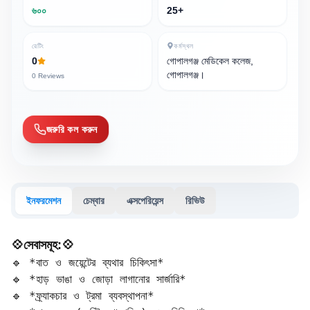
৬০০
25+
রেটিং
কর্মস্থল
0
গোপালগঞ্জ মেডিকেল কলেজ,
গোপালগঞ্জ।
0
Reviews
জরুরি কল করুন
ইনফরমেশন
চেম্বার
এক্সপেরিয়েন্স
রিভিউ
💠সেবাসমূহ:💠
🔹 *বাত ও জয়েন্টের ব্যথার চিকিৎসা*  

🔹 *হাড় ভাঙা ও জোড়া লাগানোর সার্জারি*  

🔹 *ফ্র্যাকচার ও ট্রমা ব্যবস্থাপনা*  
