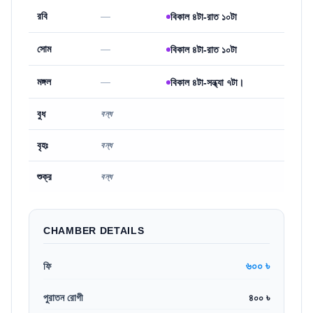
রবি
—
বিকাল ৪টা-রাত ১০টা
সোম
—
বিকাল ৪টা-রাত ১০টা
মঙ্গল
—
বিকাল ৪টা-সন্ধ্যা ৭টা।
বুধ
বন্ধ
বৃহঃ
বন্ধ
শুক্র
বন্ধ
CHAMBER DETAILS
৬০০ ৳
ফি
পুরাতন রোগী
৪০০ ৳