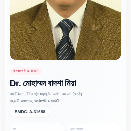
অর্থোপেডিক সার্জন
Dr.
মোহাম্মদ বাদশা
মিয়া
এমবিবিএস ,বিসিএস(স্বাস্থ্য),ডি অর্থো, এম এস (অর্থো)
সহকারী অধ্যাপক, অর্থোপেডিক সার্জারী
BMDC:
A-31658
ফি
এক্সপেরিয়েন্স