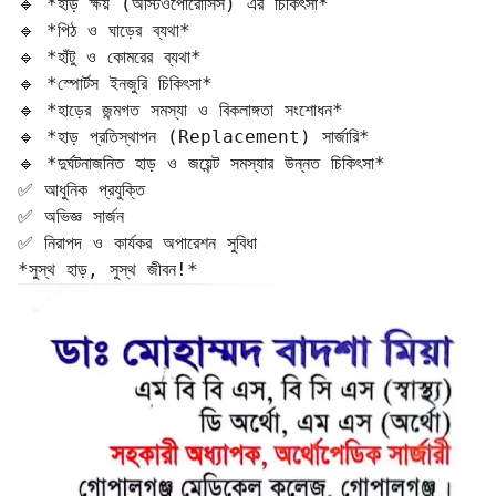
🔹 *হাড় ক্ষয় (অস্টিওপোরোসিস) এর চিকিৎসা*  

🔹 *পিঠ ও ঘাড়ের ব্যথা*  

🔹 *হাঁটু ও কোমরের ব্যথা*  

🔹 *স্পোর্টস ইনজুরি চিকিৎসা*  

🔹 *হাড়ের জন্মগত সমস্যা ও বিকলাঙ্গতা সংশোধন*  

🔹 *হাড় প্রতিস্থাপন (Replacement) সার্জারি*  

🔹 *দুর্ঘটনাজনিত হাড় ও জয়েন্ট সমস্যার উন্নত চিকিৎসা*  

✅ আধুনিক প্রযুক্তি  

✅ অভিজ্ঞ সার্জন  

✅ নিরাপদ ও কার্যকর অপারেশন সুবিধা  

*সুস্থ হাড়, সুস্থ জীবন!*