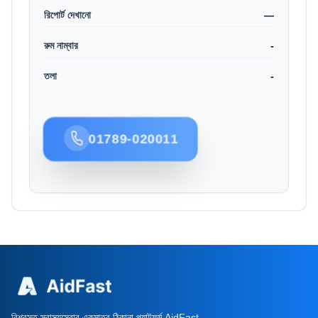
রিপোর্ট দেখানো
—
রুম নাম্বার
-
তলা
-
01789-020011
বিশ্বস্ত স্বাস্থ্যসেবার একমাত্র ঠিকানা প্ল্যাটফর্ম AidFast