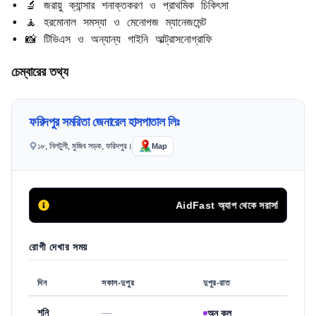
• 🔬 জরায়ু ক্যান্সার শনাক্তকরণ ও প্রাথমিক চিকিৎসা  

• 🧘 হরমোনাল সমস্যা ও মেনোপজ ম্যানেজমেন্ট  

• 📸 টিভিএস ও অন্যান্য গাইনি আল্ট্রাসনোগ্রাফি
চেম্বারের তথ্য
ফরিদপুর সমরিতা জেনারেল হাসপাতাল লিঃ
১৮, নিলটুলী, মুজিব সড়ক, ফরিদপুর।
Map
AidFast অ্যাপ থেকে সরাসরি ফোন কলের মা
রোগী দেখার সময়
দিন
সকাল-দুপুর
দুপুর-রাত
শনি
—
অন কল