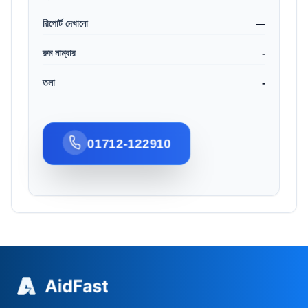
রিপোর্ট দেখানো
—
রুম নাম্বার
-
তলা
-
01712-122910