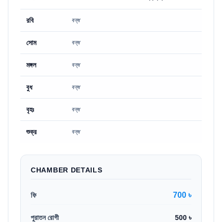
রবি
বন্ধ
সোম
বন্ধ
মঙ্গল
বন্ধ
বুধ
বন্ধ
বৃহঃ
বন্ধ
শুক্র
বন্ধ
CHAMBER DETAILS
700 ৳
ফি
পুরাতন রোগী
500 ৳