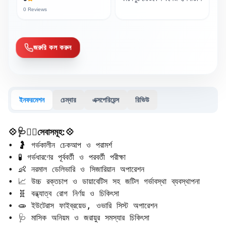
0
Reviews
জরুরি কল করুন
ইনফরমেশন
চেম্বার
এক্সপেরিয়েন্স
রিভিউ
💠🩺🧑‍⚕️সেবাসমূহ:💠
• 🤰 গর্ভকালীন চেকআপ ও পরামর্শ  

• 🧪 গর্ভধারণের পূর্ববর্তী ও পরবর্তী পরীক্ষা  

• 👶 নরমাল ডেলিভারি ও সিজারিয়ান অপারেশন  

• 📈 উচ্চ রক্তচাপ ও ডায়াবেটিস সহ জটিল গর্ভাবস্থা ব্যবস্থাপনা  

• 🧬 বন্ধ্যাত্ব রোগ নির্ণয় ও চিকিৎসা  

• 🧫 ইউটেরাস ফাইব্রয়েড, ওভারি সিস্ট অপারেশন  

• 🩺 মাসিক অনিয়ম ও জরায়ুর সমস্যার চিকিৎসা  
