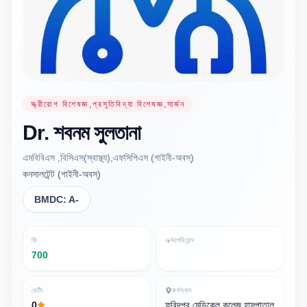
স্ত্রীরোগ বিশেষজ্ঞ,প্রসূতিবিদ্যা বিশেষজ্ঞ,সার্জন
Dr.
শবনম
সুলতানা
এমবিবিএস ,বিসিএস(স্বাস্থ্য),এফসিপিএস (গাইনী-অবস্)
কনসালটেন্ট (গাইনী-অবস্)
BMDC:
A-
ফি
এক্সপেরিয়েন্স
700
রেটিং
কর্মস্থল
0
ফরিদপুর মেডিকেল কলেজ হাসপাতাল