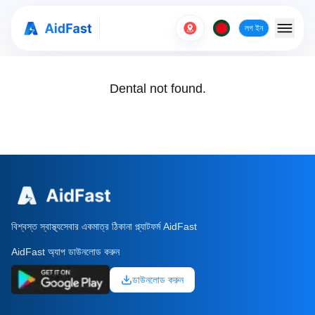
লগ ইন
Dental not found.
বিশ্বস্ত স্বাস্থ্যসেবার একমাত্র ঠিকানা প্ল্যাটফর্ম AidFast
AidFast অ্যাপ ডাউনলোড করুন
ডাউনলোড করুন