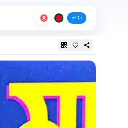
লগ ইন
...