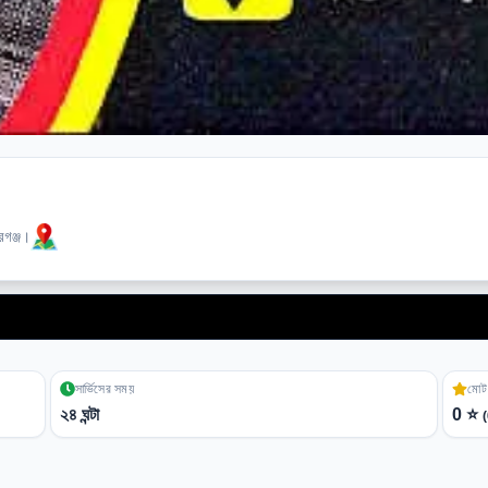
রগঞ্জ।
*👉 মা অ্যাম্
সার্ভিসের সময়
মোট 
২৪ ঘন্টা
0
⭐
(