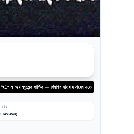
বুলেন্স সার্ভিস — নিরাপদ যাত্রায় মায়ের মতো স্নেহ।*
রেটিং
0
reviews)