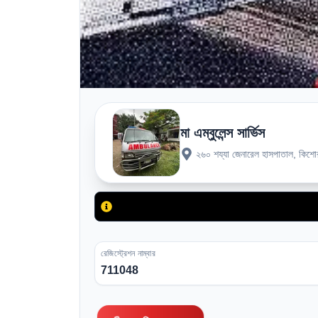
মা এম্বুলেন্স সার্ভিস
২৬০ শয্যা জেনারেল হাসপাতাল, কিশো
রেজিস্ট্রেশন নাম্বার
711048