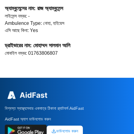
অ্যাম্বুলেন্সের নাম
:
রাজ অ্যাম্বুলেন্স
লাইসেন্স নম্বর
:
-
Ambulence Type
:
নোহা, হাইয়েস
এসি আছে কিনা
:
Yes
ড্রাইভারের নাম
:
মোহাম্মদ সালমান আলি
মোবাইল নম্বর
:
01763806807
বিশ্বস্ত স্বাস্থ্যসেবার একমাত্র ঠিকানা প্ল্যাটফর্ম AidFast
AidFast অ্যাপ ডাউনলোড করুন
ডাউনলোড করুন