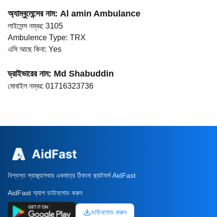
অ্যাম্বুলেন্সের নাম
:
Al amin Ambulance
লাইসেন্স নম্বর
:
3105
Ambulence Type
:
TRX
এসি আছে কিনা
:
Yes
ড্রাইভারের নাম
:
Md Shabuddin
মোবাইল নম্বর
:
01716323736
বিশ্বস্ত স্বাস্থ্যসেবার একমাত্র ঠিকানা প্ল্যাটফর্ম AidFast
AidFast অ্যাপ ডাউনলোড করুন
ডাউনলোড করুন