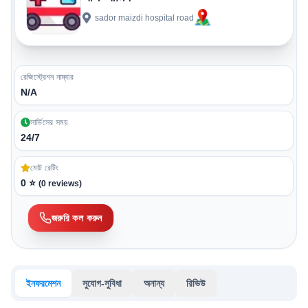
sador maizdi hospital road
রেজিস্ট্রেশন নাম্বার
N/A
সার্ভিসের সময়
24/7
মোট রেটিং
0
⭐
(
0
reviews)
জরুরি কল করুন
ইনফরমেশন
সুযোগ-সুবিধা
অনান্য
রিভিউ