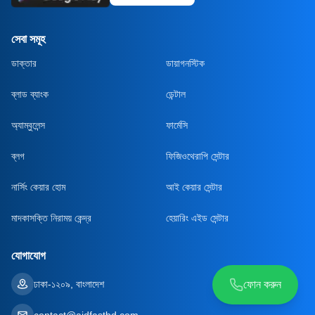
সেবা সমূহ
ডাক্তার
ডায়াগনস্টিক
ব্লাড ব্যাংক
ডেন্টাল
অ্যাম্বুলেন্স
ফার্মেসি
ব্লগ
ফিজিওথেরাপি সেন্টার
নার্সিং কেয়ার হোম
আই কেয়ার সেন্টার
মাদকাসক্তি নিরাময় কেন্দ্র
হেয়ারিং এইড সেন্টার
যোগাযোগ
ঢাকা-১২০৯, বাংলাদেশ
ফোন করুন
contact@aidfastbd.com