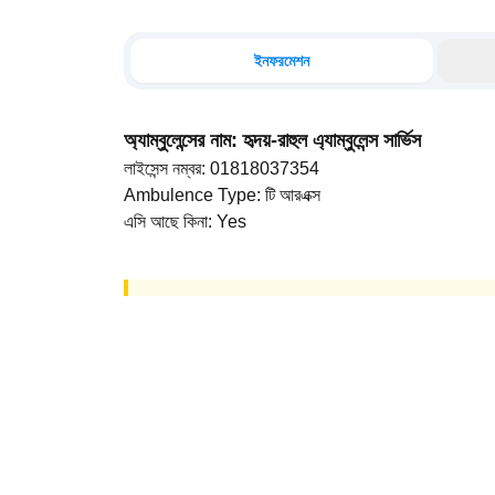
ইনফরমেশন
অ্যাম্বুলেন্সের নাম
:
হৃদয়-রাহুল এ্যাম্বুলেন্স সার্ভিস
লাইসেন্স নম্বর
:
01818037354
Ambulence Type
:
টি আরএক্স
এসি আছে কিনা
:
Yes
কোনো ড্রাইভারের তথ্য পাওয়া যায়নি