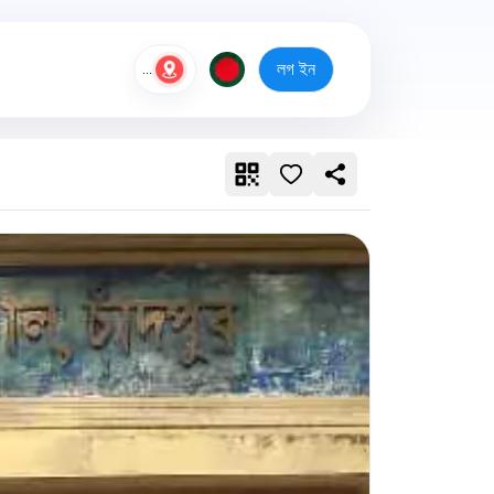
লগ ইন
...