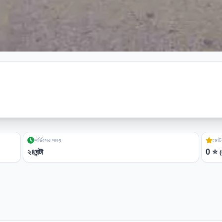
সার্ভিসের সময়
মোট 
২৪ঘন্টা
0
⭐
(