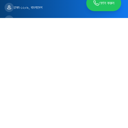
ফোন করুন
ঢাকা-১২০৯, বাংলাদেশ
contact@aidfastbd.com
সাধারণ হেল্প ডেস্ক
০১৭৩৮৫৪৮৬৬২
শুধুমাত্র ওয়েবসাইট/অ্যাপ সহায়তার জন্য
ডাক্তারের বুকিংয়ের জন্য নয়
FOLLOW US
© Copyright 2026 AidFast. All rights reserved - Powered by
Kaz
Software
প্রাইভেসি ও নীতিমালা
শর্তাবলি ও নিয়মাবলি