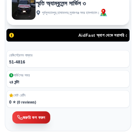
স্মৃতি অ্যাম্বুলেন্স সার্ভিস ৩
পূর্বসুলতানপুর,হাসাননগর,সুনামগঞ্জ সদর হাসপাতাল।
AidFast অ্যাপ থেকে সরাসরি ফোন কলের মা
রেজিস্ট্রেশন নাম্বার
51-4816
সার্ভিসের সময়
২৪ ঘন্টা
মোট রেটিং
0
⭐
(
0
reviews)
জরুরি কল করুন