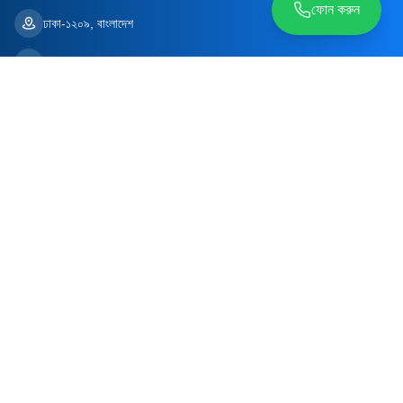
ফোন করুন
ঢাকা-১২০৯, বাংলাদেশ
contact@aidfastbd.com
সাধারণ হেল্প ডেস্ক
০১৭৩৮৫৪৮৬৬২
শুধুমাত্র ওয়েবসাইট/অ্যাপ সহায়তার জন্য
ডাক্তারের বুকিংয়ের জন্য নয়
FOLLOW US
© Copyright 2026 AidFast. All rights reserved - Powered by
Kaz
Software
প্রাইভেসি ও নীতিমালা
শর্তাবলি ও নিয়মাবলি