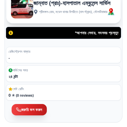
জান্নাত (প্রাঃ)-হাসপাতাল এম্বুলেন্স সার্ভিস
শ্রীমঙ্গল-রোড, মডেল থানার বিপরীতে (বাস স্ট্যান্ড), মৌলভীবাজার
*আপনার সেবায়, সবসময় প্রস্তুত জান্নাত 
রেজিস্ট্রেশন নাম্বার
-
সার্ভিসের সময়
২৪ ঘন্টা
মোট রেটিং
0
⭐
(
0
reviews)
জরুরি কল করুন