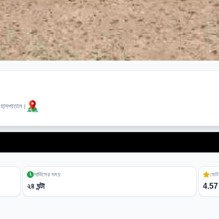
দর হাসপাতাল।
AidFast অ
সার্ভিসের সময়
মোট 
২৪ ঘন্টা
4.57