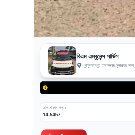
বিএম এম্বুলেন্স সার্ভিস
পূর্বসুলতানপুর,হাসাননগর,সুনামগঞ্জ স
রেজিস্ট্রেশন নাম্বার
14-5457