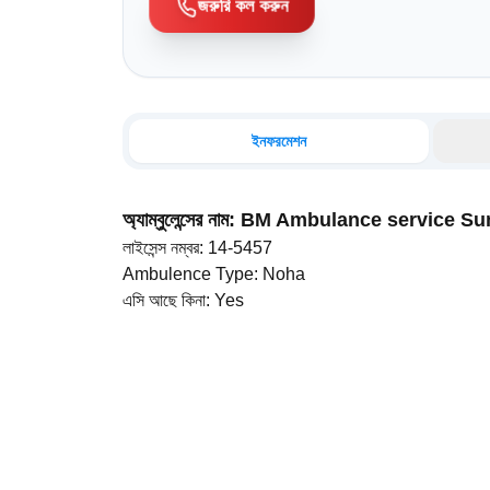
জরুরি কল করুন
ইনফরমেশন
অ্যাম্বুলেন্সের নাম
:
BM Ambulance service S
লাইসেন্স নম্বর
:
14-5457
Ambulence Type
:
Noha
এসি আছে কিনা
:
Yes
ড্রাইভারের নাম
:
HRidoy
মোবাইল নম্বর
:
01710076766