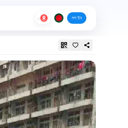
লগ ইন
...