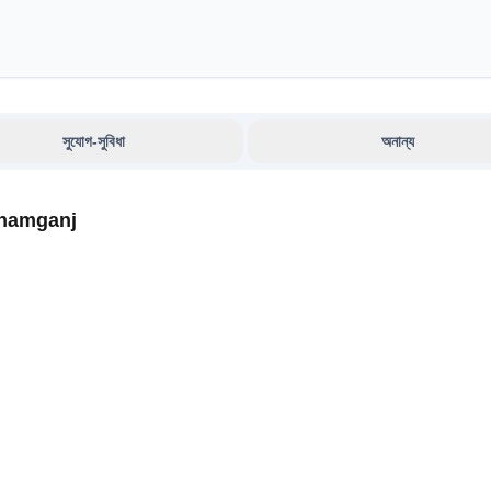
সুযোগ-সুবিধা
অনান্য
unamganj