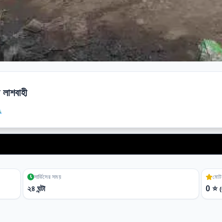
স লাশবাহী
লাশ 
সার্ভিসের সময়
মোট 
২৪ ঘন্টা
0
⭐
(