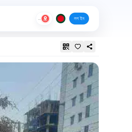
লগ ইন
...