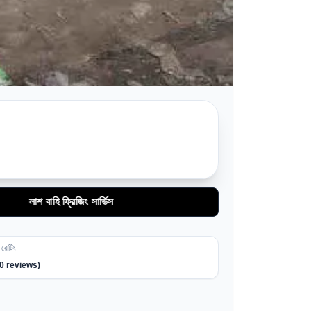
বাহি ফ্রিজিং সার্ভিস
রেটিং
0
reviews)