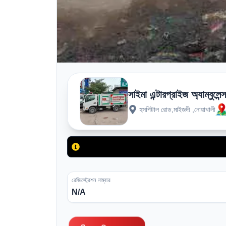
সাইমা এন্টারপ্রাইজ অ্যাম্বুলেন্
হসপিটাল রোড,মাইজদী ,নোয়াখালী
রেজিস্ট্রেশন নাম্বার
N/A