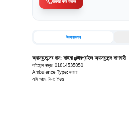
জরুরি কল করুন
ইনফরমেশন
অ্যাম্বুলেন্সের নাম
:
সাইমা এন্টারপ্রাইজ অ্যাম্বুলেন্স লাশবাহী
লাইসেন্স নম্বর
:
01814535050
Ambulence Type
:
ডায়না
এসি আছে কিনা
:
Yes
ড্রাইভারের নাম
:
আব্দুল মান্নান
মোবাইল নম্বর
:
01814535050