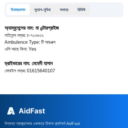
ইনফরমেশন
সুযোগ-সুবিধা
অনান্য
রিভিউ
অ্যাম্বুলেন্সের নাম
:
মা এন্টারপ্রাইজ
লাইসেন্স নম্বর
:
চ-৭১৩৯৩২
Ambulence Type
:
টি আরএক্স
এসি আছে কিনা
:
Yes
ড্রাইভারের নাম
:
মেহেদী হাসান
মোবাইল নম্বর
:
01615640107
বিশ্বস্ত স্বাস্থ্যসেবার একমাত্র ঠিকানা প্ল্যাটফর্ম AidFast