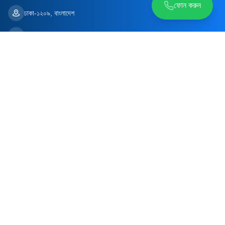
ফোন করুন
ঢাকা-১২০৯, বাংলাদেশ
contact@aidfastbd.com
সাধারণ হেল্প ডেস্ক
০১৭৩৮৫৪৮৬৬২
শুধুমাত্র ওয়েবসাইট/অ্যাপ সহায়তার জন্য
ডাক্তারের বুকিংয়ের জন্য নয়
FOLLOW US
© Copyright 2026 AidFast. All rights reserved - Powered by
Kaz
Software
প্রাইভেসি ও নীতিমালা
শর্তাবলি ও নিয়মাবলি