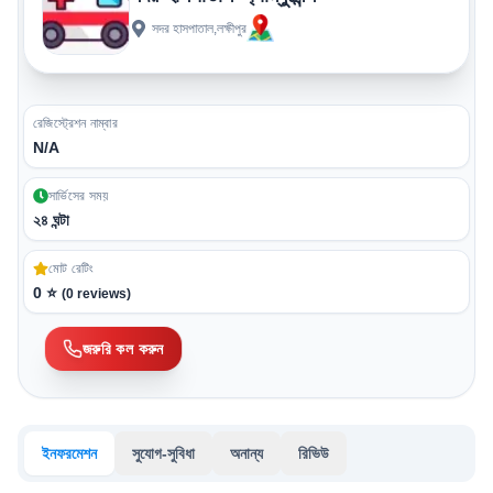
সদর হাসপাতাল,লক্ষীপুর
রেজিস্ট্রেশন নাম্বার
N/A
সার্ভিসের সময়
২৪ ঘন্টা
মোট রেটিং
0
⭐
(
0
reviews)
জরুরি কল করুন
ইনফরমেশন
সুযোগ-সুবিধা
অনান্য
রিভিউ