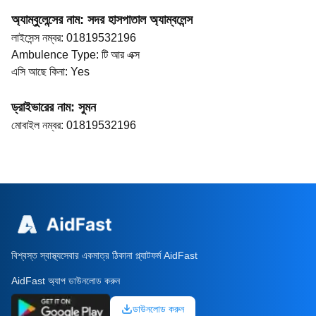
অ্যাম্বুলেন্সের নাম
:
সদর হাসপাতাল অ্যাম্বলেন্স
লাইসেন্স নম্বর
:
01819532196
Ambulence Type
:
টি আর এক্স
এসি আছে কিনা
:
Yes
ড্রাইভারের নাম
:
সুমন
মোবাইল নম্বর
:
01819532196
বিশ্বস্ত স্বাস্থ্যসেবার একমাত্র ঠিকানা প্ল্যাটফর্ম AidFast
AidFast অ্যাপ ডাউনলোড করুন
ডাউনলোড করুন