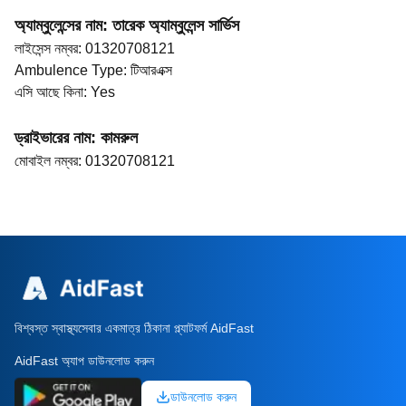
অ্যাম্বুলেন্সের নাম
:
তারেক অ্যাম্বুলেন্স সার্ভিস
লাইসেন্স নম্বর
:
01320708121
Ambulence Type
:
টিআরএক্স
এসি আছে কিনা
:
Yes
ড্রাইভারের নাম
:
কামরুল
মোবাইল নম্বর
:
01320708121
বিশ্বস্ত স্বাস্থ্যসেবার একমাত্র ঠিকানা প্ল্যাটফর্ম AidFast
AidFast অ্যাপ ডাউনলোড করুন
ডাউনলোড করুন