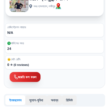
সদর হাসপাতাল, লক্ষীপুর
রেজিস্ট্রেশন নাম্বার
N/A
সার্ভিসের সময়
24
মোট রেটিং
0
⭐
(
0
reviews)
জরুরি কল করুন
ইনফরমেশন
সুযোগ-সুবিধা
অনান্য
রিভিউ